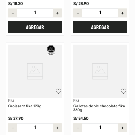
S/
18
.
30
S/
28
.
90
－
＋
－
＋
AGREGAR
AGREGAR
FIKA
FIKA
Croissant fika 120g
Galletas doble chocolate fika
360g
S/
27
.
90
S/
54
.
50
－
＋
－
＋