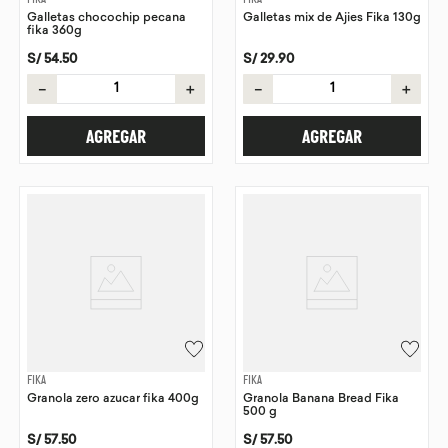
Galletas chocochip pecana
Galletas mix de Ajies Fika 130g
fika 360g
S/
54
.
50
S/
29
.
90
－
＋
－
＋
AGREGAR
AGREGAR
FIKA
FIKA
Granola zero azucar fika 400g
Granola Banana Bread Fika
500 g
S/
57
.
50
S/
57
.
50