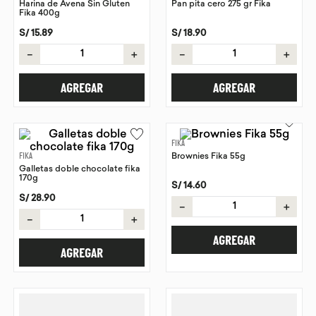
Harina de Avena Sin Gluten
Pan pita cero 275 gr Fika
Fika 400g
9
.
chocolate
S/
15
.
89
S/
18
.
90
10
.
proteina
－
＋
－
＋
AGREGAR
AGREGAR
FIKA
FIKA
Brownies Fika 55g
Galletas doble chocolate fika
170g
S/
14
.
60
S/
28
.
90
－
＋
－
＋
AGREGAR
AGREGAR