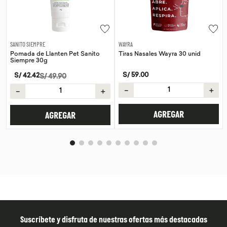
WAYRA
SANITO SIEMPRE
Tiras Nasales Wayra 30 unid
Pomada de Calendula Pet Sanito
Siempre 30g
S/
59
.
00
S/
42
.
42
S/
49
.
90
－
＋
－
＋
AGREGAR
AGREGAR
Suscríbete y disfruta de nuestras ofertas más destacadas