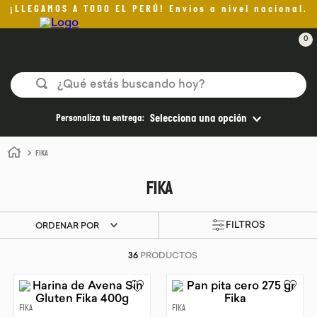
¡LLEGAMOS A TODO EL PERÚ! Envíos a nivel nacional.
0
¿Qué estás buscando hoy?
TÉRMINOS MÁS BUSCADOS
Personaliza tu entrega:
Selecciona una opción
1
.
helado
FIKA
2
.
pan
FIKA
3
.
aceite oliva
4
.
pomadas sanito siempre
ORDENAR POR
5
.
kefir
36
PRODUCTOS
6
.
purita
7
.
yogurt
FIKA
FIKA
8
.
cafe