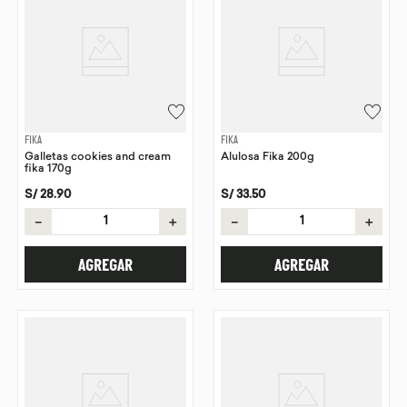
FIKA
FIKA
Galletas cookies and cream
Alulosa Fika 200g
fika 170g
S/
28
.
90
S/
33
.
50
－
＋
－
＋
AGREGAR
AGREGAR