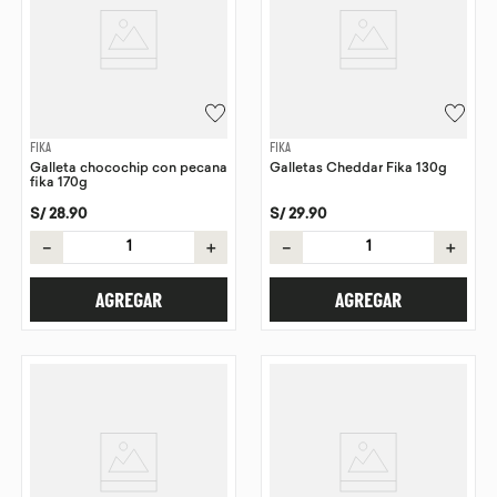
FIKA
FIKA
Galleta chocochip con pecana
Galletas Cheddar Fika 130g
fika 170g
S/
28
.
90
S/
29
.
90
－
＋
－
＋
AGREGAR
AGREGAR