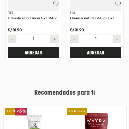
FIKA
FIKA
Granola zero azucar fika 250 g
Granola natural 250 gr Fika
S/
31
.
90
S/
31
.
90
－
＋
－
＋
AGREGAR
AGREGAR
Recomendados para ti
Lo Nuevo
Lo Nuevo
-
15 %