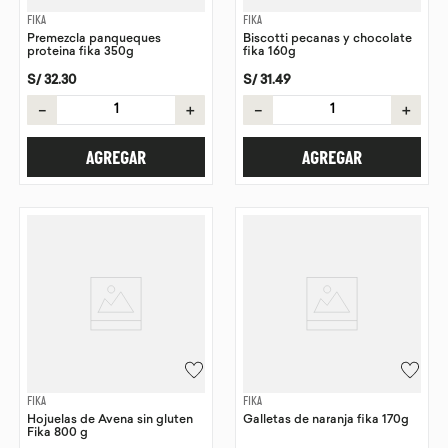
FIKA
FIKA
Premezcla panqueques
Biscotti pecanas y chocolate
proteina fika 350g
fika 160g
S/
32
.
30
S/
31
.
49
－
＋
－
＋
AGREGAR
AGREGAR
FIKA
FIKA
Hojuelas de Avena sin gluten
Galletas de naranja fika 170g
Fika 800 g