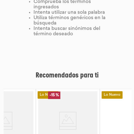
Comprueba los términos
ingresados
9
.
purita
Intenta utilizar una sola palabra
Utiliza términos genéricos en la
10
.
proteina
búsqueda
Intenta buscar sinónimos del
término deseado
Recomendados para ti
Lo Nuevo
Lo Nuevo
-
15 %