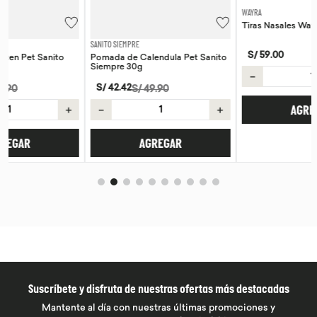
SANITO SIEMPRE
WAYRA
Pomada de Calendula Pet Sanito
Tiras Nasales Wayra 30 unid
Siempre 30g
S/
59
.
00
S/
42
.
42
S/
49
.
90
－
＋
＋
－
＋
AGREGAR
AGREGAR
Suscríbete y disfruta de nuestras ofertas más destacadas
Mantente al día con nuestras últimas promociones y