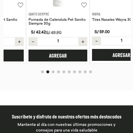
SANITO SIEMPRE
WAYRA
Pomada de Calendula Pet Sanito
Tiras Nasales Wayra 30 unid
Siempre 30g
S/
59
.
00
S/
42
.
42
S/
49
.
90
－
＋
＋
－
＋
AGREGAR
AGREGAR
Suscríbete y disfruta de nuestras ofertas más destacadas
Mantente al día con nuestras últimas promociones y
consejos para una vida saludable