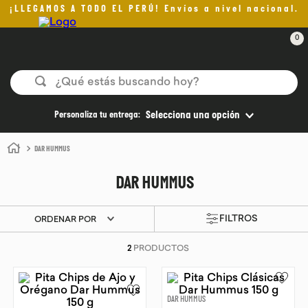
¡LLEGAMOS A TODO EL PERÚ! Envíos a nivel nacional.
0
¿Qué estás buscando hoy?
TÉRMINOS MÁS BUSCADOS
Personaliza tu entrega:
Selecciona una opción
1
.
helado
DAR HUMMUS
2
.
aceite oliva
DAR HUMMUS
3
.
pan
4
.
kefir
ORDENAR POR
5
.
pomadas sanito siempre
2
PRODUCTOS
6
.
yogurt
7
.
chocolate
DAR HUMMUS
8
.
cafe