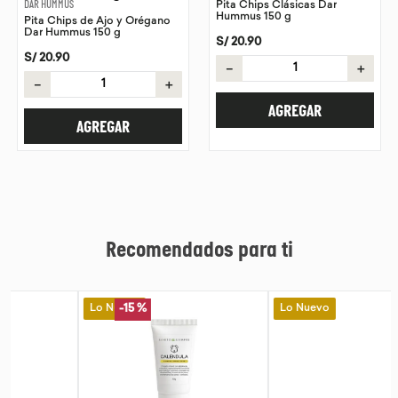
DAR HUMMUS
Pita Chips Clásicas Dar
Hummus 150 g
Pita Chips de Ajo y Orégano
9
.
purita
Dar Hummus 150 g
S/
20
.
90
10
.
proteina
S/
20
.
90
－
＋
－
＋
AGREGAR
AGREGAR
Recomendados para ti
Lo Nuevo
Lo Nuevo
-
15 %