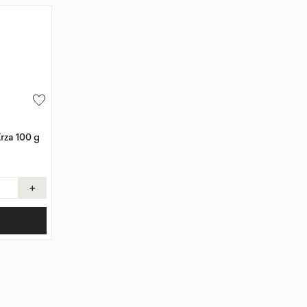
rza 100 g
＋