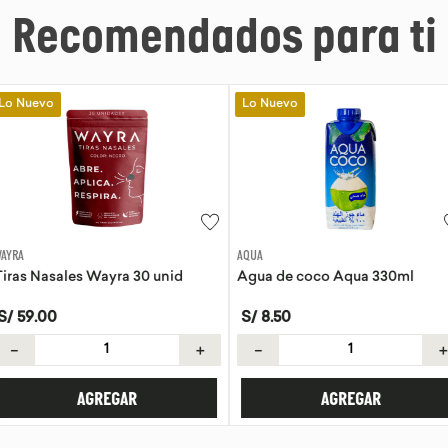
Recomendados para ti
Lo Nuevo
Lo Nuevo
AQUA
EVITA
a 30 unid
Agua de coco Aqua 330ml
Tortillas de 
S/
8
.
50
S/
21
.
50
＋
－
＋
－
AR
AGREGAR