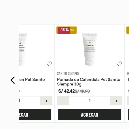
Lo Nuevo
Lo Nuevo
-
15 %
SANITO SIEMPRE
WAYRA
anito
Pomada de Calendula Pet Sanito
Tiras Nasales Wayr
Siempre 30g
S/
42
.
42
S/
59
.
00
S/
49
.
90
＋
－
＋
－
AGREGAR
AGREG