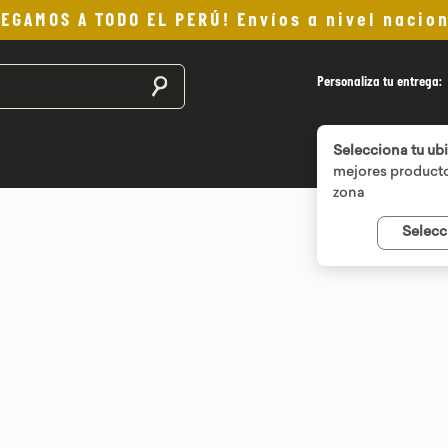
LEGAMOS A TODO EL PERÚ! Envíos a nivel nacion
Buscar productos
Personaliza tu entrega:
Selecciona tu ub
mejores producto
zona
Selecc