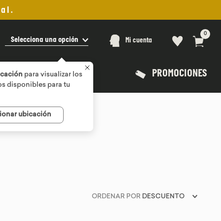
al.
0
Selecciona una opción
Mi cuenta
PROMOCIONES
icación
para visualizar los
s disponibles para tu
ionar ubicación
ORDENAR POR
DESCUENTO