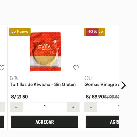
Lo Nuevo
-
10 %
GOLI
Kiwicha - Sin Gluten
Gomas Vinagre de manzana Goli
S/
89
.
90
S/
99
.
89
＋
－
＋
AGREGAR
AGREGAR