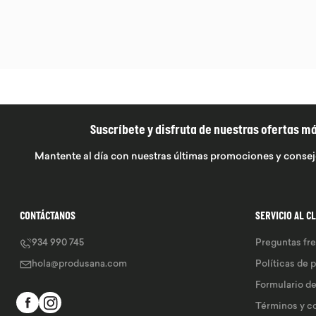
Suscríbete y disfruta de nuestras ofertas m
Mantente al día con nuestras últimas promociones y consej
CONTÁCTANOS
SERVICIO AL C
934 990 745
Preguntas fr
hola@produsana.com
Políticas de 
Formulario d
Términos y c