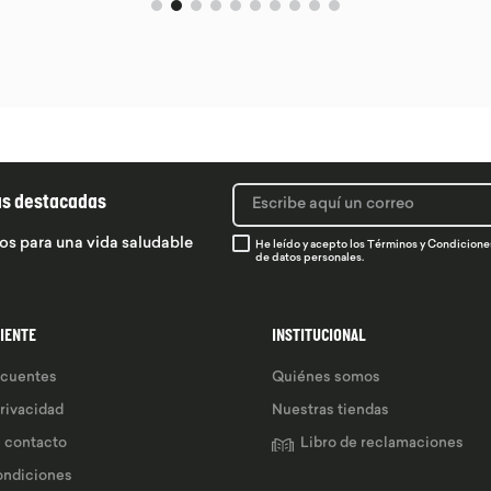
ás destacadas
os para una vida saludable
He leído y acepto los
Términos y Condicione
de datos personales.
LIENTE
INSTITUCIONAL
ecuentes
Quiénes somos
privacidad
Nuestras tiendas
e contacto
Libro de reclamaciones
ondiciones