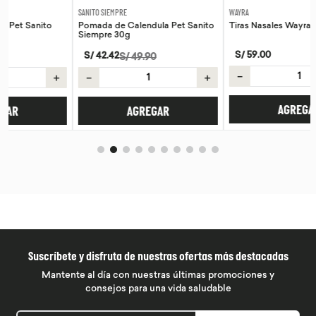
SANITO SIEMPRE
WAYRA
Pomada de Calendula Pet Sanito
Tiras Nasales Wayra 30 unid
Siempre 30g
S/
59
.
00
S/
42
.
42
S/
49
.
90
－
＋
＋
－
＋
AGREGAR
AGREGAR
Suscríbete y disfruta de nuestras ofertas más destacadas
Mantente al día con nuestras últimas promociones y
consejos para una vida saludable