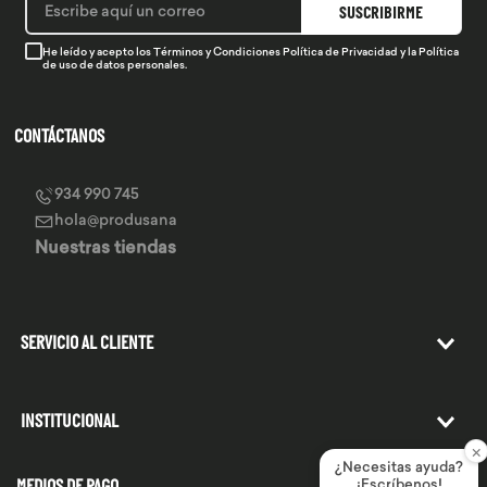
SUSCRIBIRME
He leído y acepto los
Términos y Condiciones
Política de Privacidad
y la
Política
de uso de datos personales.
CONTÁCTANOS
934 990 745
hola@produsana
Nuestras tiendas
SERVICIO AL CLIENTE
INSTITUCIONAL
×
¿Necesitas ayuda?
¡Escríbenos!