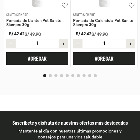
SANITO SIEMPRE
SANITO SIEMPRE
Pomada de Llanten Pet Sanito
Pomada de Calendula Pet Sanito
Siempre 30g
Siempre 30g
S/
42
.
42
S/
42
.
42
S/
49
.
90
S/
49
.
90
－
＋
－
＋
AGREGAR
AGREGAR
Suscríbete y disfruta de nuestras ofertas más destacadas
Mantente al día con nuestras últimas promociones y
consejos para una vida saludable