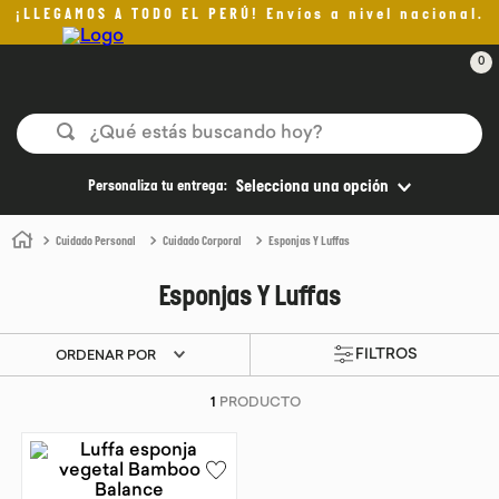
¡LLEGAMOS A TODO EL PERÚ! Envíos a nivel nacional.
0
¿Qué estás buscando hoy?
TÉRMINOS MÁS BUSCADOS
Personaliza tu entrega:
Selecciona una opción
1
.
helado
Cuidado Personal
Cuidado Corporal
Esponjas Y Luffas
2
.
aceite oliva
Esponjas Y Luffas
3
.
pan
4
.
kefir
ORDENAR POR
5
.
pomadas sanito siempre
1
PRODUCTO
6
.
yogurt
7
.
chocolate
8
.
cafe