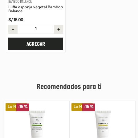
BAMBOO BALANCE
Luffa esponja vegetal Bamboo
9
.
purita
Balance
10
.
proteina
S/
15
.
00
－
＋
AGREGAR
Recomendados para ti
Lo Nuevo
Lo Nuevo
-
15 %
-
15 %