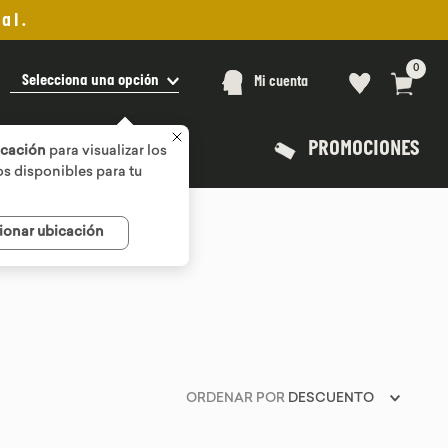
al.
0
Selecciona una opción
Mi cuenta
PROMOCIONES
icación
para visualizar los
s disponibles para tu
ionar ubicación
ORDENAR POR
DESCUENTO