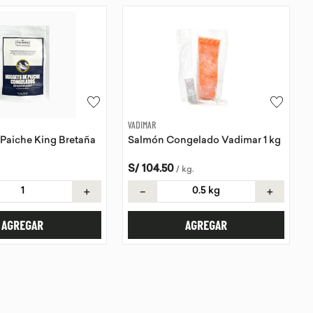
VADIMAR
Paiche King Bretaña
Salmón Congelado Vadimar 1 kg
S/
104
.
50
/
kg
.
＋
－
＋
AGREGAR
AGREGAR