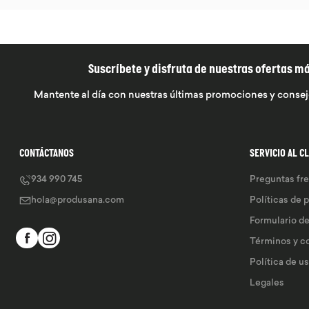
Suscríbete y disfruta de nuestras ofertas m
Mantente al día con nuestras últimas promociones y consej
CONTÁCTANOS
SERVICIO AL C
934 990 745
Preguntas fr
hola@produsana.com
Políticas de 
Formulario d
Términos y c
Política de u
Legales 