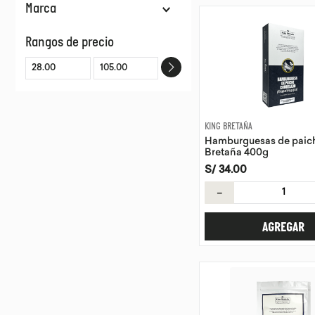
Marca
KING BRETAÑA
Rangos de precio
VADIMAR
SEAFROST
KING BRETAÑA
Hamburguesas de paic
Bretaña 400g
S/
34
.
00
－
AGREGAR