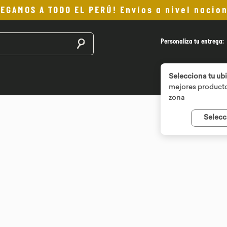
LEGAMOS A TODO EL PERÚ! Envíos a nivel nacion
Buscar productos
Personaliza tu entrega:
Selecciona tu ub
mejores producto
zona
Selecc