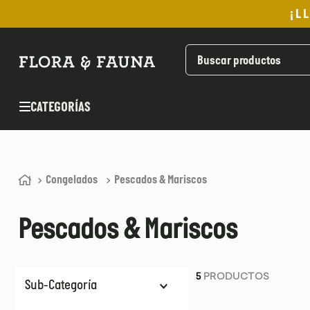
¡L
TÉRMINOS MÁS BUSCADOS
1
.
helado
2
.
pan
CATEGORÍAS
3
.
aceite oliva
4
.
kefir
5
.
pomadas sanito siempre
Congelados
Pescados & Mariscos
6
.
yogurt
7
.
purita
Pescados & Mariscos
8
.
cafe
9
.
chocolate
5
PRODUCTOS
10
.
proteina
Sub-Categoría
Pescados Congelados