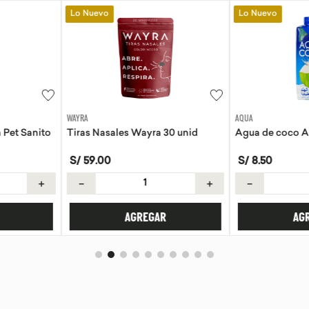
Lo Nuevo
Lo Nuevo
AQUA
EVITA
a 30 unid
Agua de coco Aqua 330ml
Tortillas de 
S/
8
.
50
S/
21
.
50
＋
－
＋
－
AR
AGREGAR