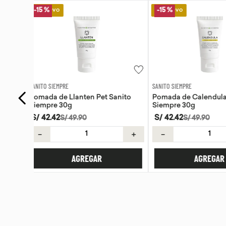
Lo Nuevo
Lo Nuevo
-
15 %
SANITO SIEMPRE
WAYRA
anito
Pomada de Calendula Pet Sanito
Tiras Nasales Wayr
Siempre 30g
S/
42
.
42
S/
59
.
00
S/
49
.
90
＋
－
＋
－
AGREGAR
AGREG