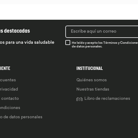
ás destacadas
os para una vida saludable
He leído y acepto los
Términos y Condicione
de datos personales.
LIENTE
INSTITUCIONAL
ecuentes
Quiénes somos
privacidad
Nuestras tiendas
e contacto
Libro de reclamaciones
ondiciones
so de datos personales 