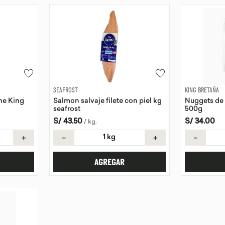
SEAFROST
KING BRETAÑA
he King
Salmon salvaje filete con piel kg
Nuggets de 
seafrost
500g
S/
43
.
50
S/
34
.
00
/
kg
.
＋
－
＋
－
AGREGAR