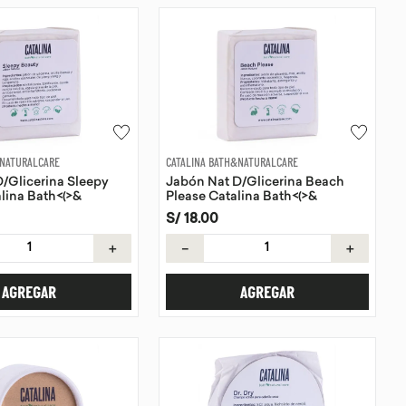
&NATURALCARE
CATALINA BATH&NATURALCARE
/Glicerina Sleepy
Jabón Nat D/Glicerina Beach
lina Bath<(>&
Please Catalina Bath<(>&
re 115g
<)>Naturalcare 115g
S/
18
.
00
＋
－
＋
AGREGAR
AGREGAR