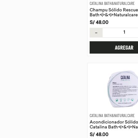
CATALINA BATH&NATURALCARE
Champu Sólido Rescue
Bath<(>&<)>Naturalcare
S/
48
.
00
－
AGREGAR
CATALINA BATH&NATURALCARE
Acondicionador Sólido
Catalina Bath<(>&<)>Na
90g
S/
48
.
00