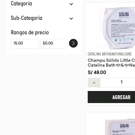
Categoría
Cuidado Del Cabello
Sub-Categoría
Cuidado Corporal
Shampoos En Barra
Rangos de precio
Jabón En Barra
Acondicionador En Barra
Cremas Corporales
CATALINA BATH&NATURALCARE
Champu Sólido Little C
Catalina Bath<(>&<)>Na
100g
S/
48
.
00
－
AGREGAR