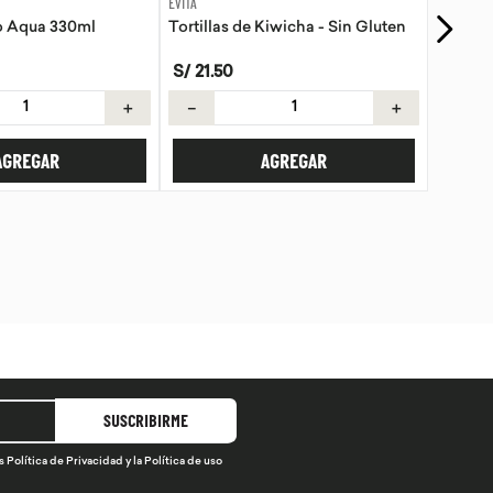
FRUTAS & VERDURAS F&F
Kiwicha - Sin Gluten
Palta fuerte kg
S/
15
.
90
/
kg
.
＋
－
＋
AGREGAR
AGREGAR
SUSCRIBIRME
s
Política de Privacidad
y la
Política de uso