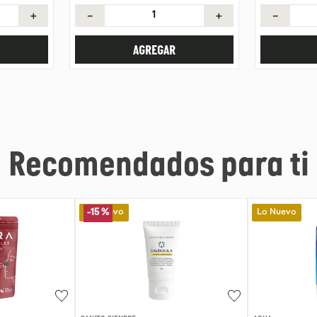
＋
－
＋
－
AGREGAR
Recomendados para ti
Lo Nuevo
Lo Nuevo