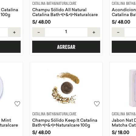
CATALINA BATH&NATURALCARE
CATALINA BATH
 Catalina
Champu Sólido All Natural
Acondicion
 100g
Catalina Bath<(>&<)>Naturalcare
Catalina Ba
100g
90g
S/
48
.
00
S/
48
.
00
＋
－
＋
－
AGREGAR
CATALINA BATH&NATURALCARE
CATALINA BATH
 Mint
Champu Sólido Keep It Catalina
Jabon Nat 
turalcare
Bath<(>&<)>Naturalcare 100g
Matcha Cata
<)>Naturalca
S/
48
.
00
S/
18
.
00