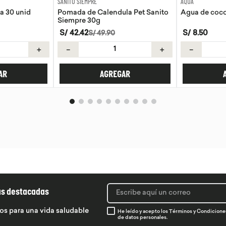
AQUA
EVITA
la Pet Sanito
Agua de coco Aqua 330ml
Tortillas de 
S/
8
.
50
S/
21
.
50
＋
－
＋
－
AR
AGREGAR
ás destacadas
os para una vida saludable
He leído y acepto los
Términos y Condicione
de datos personales.