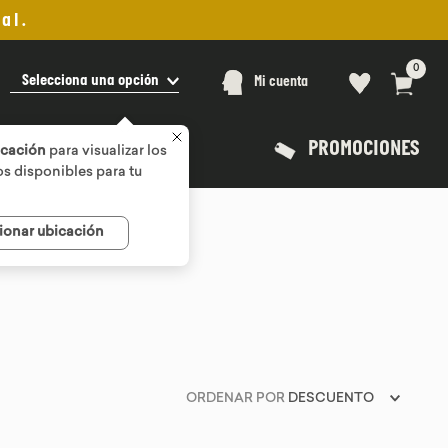
al.
0
Selecciona una opción
Mi cuenta
PROMOCIONES
icación
para visualizar los
s disponibles para tu
ionar ubicación
ORDENAR POR
DESCUENTO