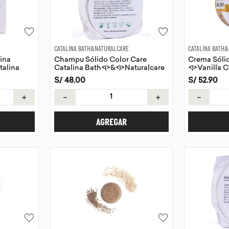
CATALINA BATH&NATURALCARE
CATALINA BATH
rina
Champu Sólido Color Care
Crema Sóli
talina
Catalina Bath<(>&<)>Naturalcare
<)>Vanilla 
e
100g
<)>Naturalc
S/
48
.
00
S/
52
.
90
＋
－
＋
－
AGREGAR