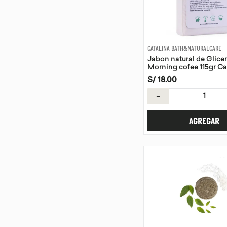
CATALINA BATH&NATURALCARE
Jabon natural de Glice
Morning cofee 115gr Ca
Bath <(>&<)>Naturalcar
S/
18
.
00
－
AGREGAR