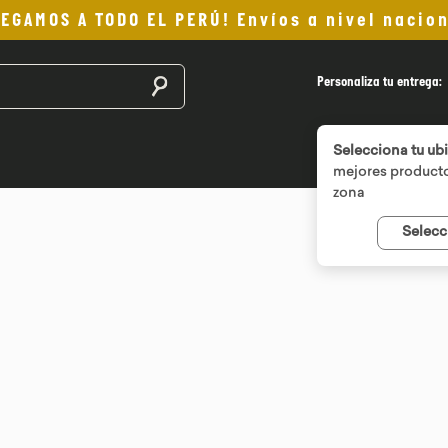
LEGAMOS A TODO EL PERÚ! Envíos a nivel nacion
Buscar productos
Personaliza tu entrega:
Selecciona tu ub
mejores producto
zona
Selecc