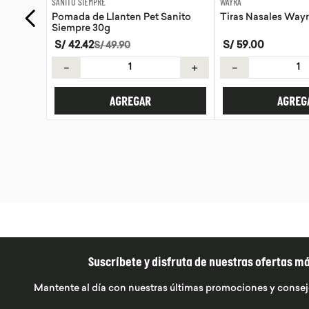
WAYRA
SANITO SIEMPRE
anito
Tiras Nasales Wayra 30 unid
Pomada de Calendu
Siempre 30g
S/
59
.
00
S/
42
.
42
S/
49
.
90
＋
－
＋
－
AGREGAR
AGREG
Suscríbete y disfruta de nuestras ofertas m
Mantente al día con nuestras últimas promociones y consej