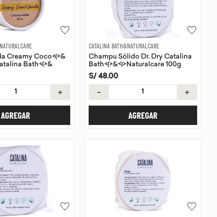
&NATURALCARE
CATALINA BATH&NATURALCARE
da Creamy Coco<(>&
Champu Sólido Dr. Dry Catalina
Catalina Bath<(>&
Bath<(>&<)>Naturalcare 100g
are 60g
S/
48
.
00
＋
－
＋
AGREGAR
AGREGAR