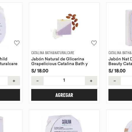
CATALINA BATH&NATURALCARE
CATALINA BATH
hild
Jabón Natural de Glicerina
Jabón Nat D
turalcare
Grapelicious Catalina Bath y
Beauty Cata
NaturalCare 115g
<)>Naturalca
S/
18
.
00
S/
18
.
00
＋
－
＋
－
AGREGAR