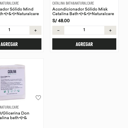
&NATURALCARE
CATALINA BATH&NATURALCARE
ador Sólido Mind
Acondicionador Sólido Misk
th<(>&<)>Naturalcare
Catalina Bath<(>&<)>Naturalcare
90g
S/
48
.
00
＋
－
＋
AGREGAR
AGREGAR
&NATURALCARE
D/Glicerina Don
lina bath<(>&
re 115g