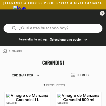
¡LLEGAMOS A TODO EL PERÚ! Envíos a nivel nacional.
0
¿Qué estás buscando hoy?
TÉRMINOS MÁS BUSCADOS
Personaliza tu entrega:
Selecciona una opción
1
.
aceite oliva
CARANDINI
2
.
pan
CARANDINI
3
.
helado
4
.
kefir
ORDENAR POR
5
.
pomadas sanito siempre
3
PRODUCTOS
6
.
yogurt
7
.
chocolate
CARANDINI
CARANDINI
8
.
cafe