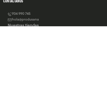
CONTÁCTANOS
934 990 745
hola@produsana
Nuestras tiendas
SERVICIO AL CLIENTE
INSTITUCIONAL
MEDIOS DE PAGO