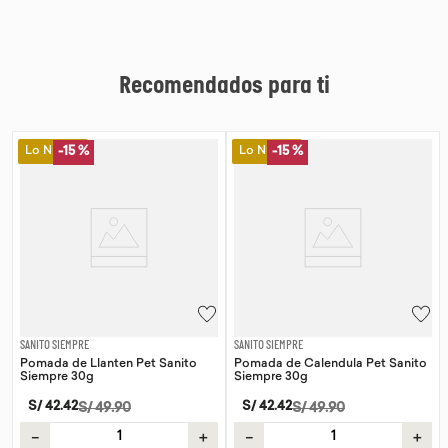
Recomendados para ti
Lo Nuevo
Lo Nuevo
-
15 %
-
15 %
SANITO SIEMPRE
SANITO SIEMPRE
Pomada de Llanten Pet Sanito
Pomada de Calendula Pet Sanito
Siempre 30g
Siempre 30g
S/
42
.
42
S/
42
.
42
S/
49
.
90
S/
49
.
90
－
＋
－
＋