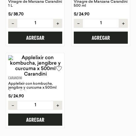
Vinagre de Manzana Carandini
Vinagre de Manzana Carandini
1 L
500 ml
9
.
purita
S/
38
.
70
S/
24
.
90
10
.
proteina
－
＋
－
＋
AGREGAR
AGREGAR
CARANDINI
Applelixir con kombucha,
jengibre y curcuma x 500ml
Carandini
S/
24
.
90
－
＋
AGREGAR