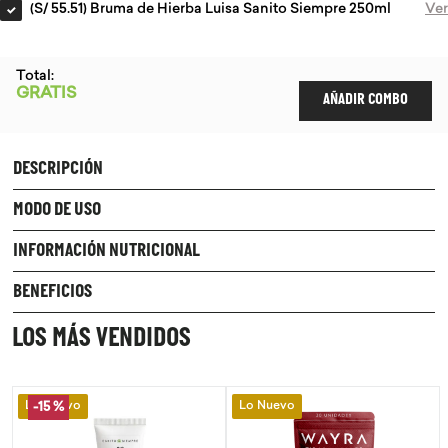
(
S/ 55.51
)
Bruma de Hierba Luisa Sanito Siempre 250ml
Ver
Total:
GRATIS
AÑADIR COMBO
DESCRIPCIÓN
MODO DE USO
INFORMACIÓN NUTRICIONAL
BENEFICIOS
LOS MÁS VENDIDOS
Lo Nuevo
Lo Nuevo
-
15 %