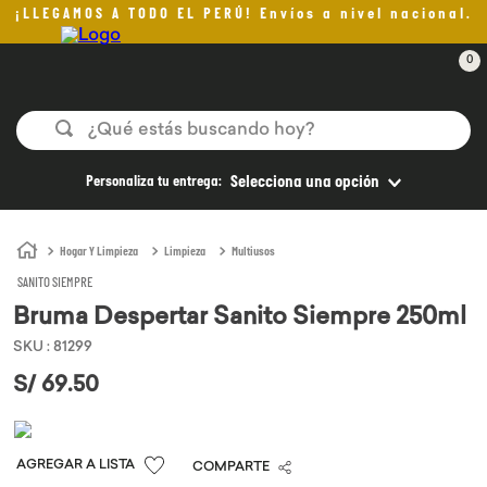
¡LLEGAMOS A TODO EL PERÚ! Envíos a nivel nacional.
0
¿Qué estás buscando hoy?
TÉRMINOS MÁS BUSCADOS
Personaliza tu entrega:
Selecciona una opción
1
.
helado
2
.
pomadas sanito siempre
Hogar Y Limpieza
Limpieza
Multiusos
SANITO SIEMPRE
3
.
pan
Bruma Despertar Sanito Siempre 250ml
4
.
kefir
SKU
:
81299
5
.
aceite oliva
S/
69
.
50
6
.
purita
7
.
cafe
COMPARTE
8
.
chocolate