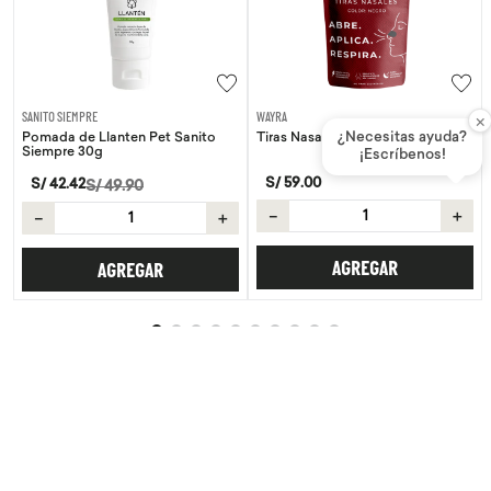
×
SANITO SIEMPRE
WAYRA
¿Necesitas ayuda?
Pomada de Llanten Pet Sanito
Tiras Nasales Wayra 30 unid
Siempre 30g
¡Escríbenos!
S/
59
.
00
S/
42
.
42
S/
49
.
90
－
＋
－
＋
AGREGAR
AGREGAR