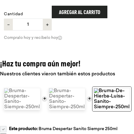
9
.
proteina
AGREGAR AL CARRITO
Cantidad
10
.
infusiones
－
＋
Compralo hoy y recíbelo hoy
¡Haz tu compra aún mejor!
Nuestros clientes vieron también estos productos
+
+
Este producto:
Bruma Despertar Sanito Siempre 250ml