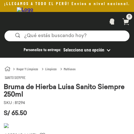
¡LLEGAMOS A TODO EL PERÚ! Envíos a nivel nacional.
0
¿Qué estás buscando hoy?
TÉRMINOS MÁS BUSCADOS
Personaliza tu entrega:
Selecciona una opción
1
.
helado
2
.
pan
Hogar Y Limpieza
Limpieza
Multiusos
SANITO SIEMPRE
3
.
aceite oliva
Bruma de Hierba Luisa Sanito Siempre
4
.
kefir
250ml
5
.
pomadas sanito siempre
SKU
:
81294
6
.
yogurt
S/
65
.
50
7
.
purita
8
.
cafe