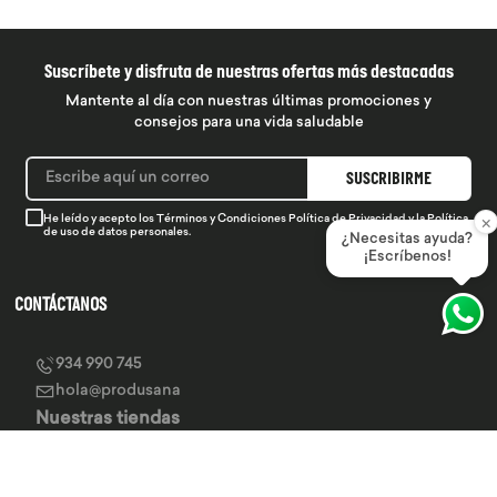
Suscríbete y disfruta de nuestras ofertas más destacadas
Mantente al día con nuestras últimas promociones y
consejos para una vida saludable
SUSCRIBIRME
×
He leído y acepto los
Términos y Condiciones
Política de Privacidad
y la
Política
de uso de datos personales.
¿Necesitas ayuda?
¡Escríbenos!
CONTÁCTANOS
934 990 745
hola@produsana
Nuestras tiendas