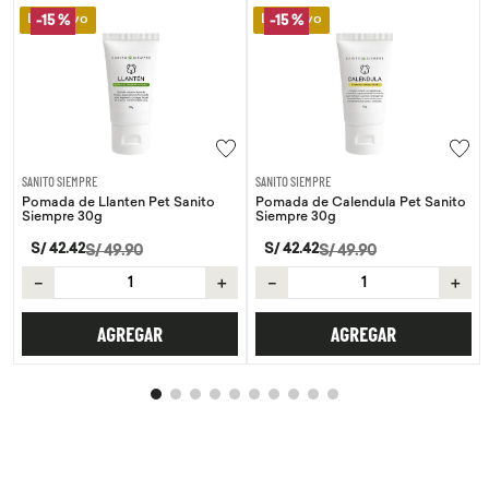
Lo Nuevo
Lo Nuevo
-
15 %
-
15 %
SANITO SIEMPRE
SANITO SIEMPRE
Pomada de Llanten Pet Sanito
Pomada de Calendula Pet Sanito
Siempre 30g
Siempre 30g
S/
42
.
42
S/
42
.
42
S/
49
.
90
S/
49
.
90
－
＋
－
＋
AGREGAR
AGREGAR