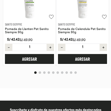
SANITO SIEMPRE
WAYRA
ito
Pomada de Calendula Pet Sanito
Tiras Nasales Wayra 30 unid
Siempre 30g
S/
59
.
00
S/
42
.
42
S/
49
.
90
－
＋
－
＋
AGREGAR
AGREGAR
Suscríbete y disfruta de nuestras ofertas más destacadas