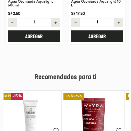
Agua Ozonizada Aqualight
Agua Ozonizada Aqualight 10
600ml
L
9
.
purita
S/
2
.
50
S/
17
.
50
10
.
proteina
－
＋
－
＋
AGREGAR
AGREGAR
Recomendados para ti
Lo Nuevo
Lo Nuevo