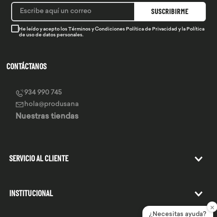
SUSCRIBIRME
He leído y acepto los
Términos y Condiciones
Política de Privacidad
y la
Política
de uso de datos personales.
CONTÁCTANOS
934 990 745
hola@produsana
Nuestras tiendas
SERVICIO AL CLIENTE
INSTITUCIONAL
×
¿Necesitas ayuda?