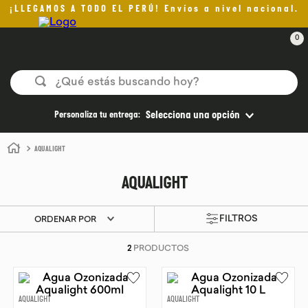
¡LLEGAMOS A TODO EL PERÚ! Envíos a nivel nacional.
0
¿Qué estás buscando hoy?
TÉRMINOS MÁS BUSCADOS
Personaliza tu entrega:
Selecciona una opción
1
.
helado
AQUALIGHT
2
.
aceite oliva
AQUALIGHT
3
.
pan
4
.
kefir
ORDENAR POR
5
.
pomadas sanito siempre
2
PRODUCTOS
6
.
yogurt
7
.
chocolate
AQUALIGHT
AQUALIGHT
8
.
cafe