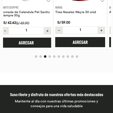
WAYRA
AQUA
 Sanito
Tiras Nasales Wayra 30 unid
Agua de coco Aqua 330ml
S/
59
.
00
S/
8
.
50
－
＋
－
＋
AGREGAR
AGREGAR
Suscríbete y disfruta de nuestras ofertas más destacadas
Mantente al día con nuestras últimas promociones y
consejos para una vida saludable