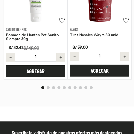
WAYRA
SANITO SIEMPRE
Tiras Nasales Wayra 30 unid
Pomada de Calendula Pet Sanito
Siempre 30g
S/
59
.
00
S/
42
.
42
S/
49
.
90
－
＋
＋
－
＋
AGREGAR
AGREGAR
Suscríbete y disfruta de nuestras ofertas más destacadas