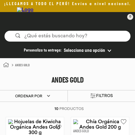
¡LLEGAMOS A TODO EL PERÚ! Envíos a nivel nacional.
0
¿Qué estás buscando hoy?
TÉRMINOS MÁS BUSCADOS
Personaliza tu entrega:
Selecciona una opción
1
.
helado
ANDES GOLD
2
.
pomadas sanito siempre
ANDES GOLD
3
.
pan
4
.
kefir
ORDENAR POR
5
.
aceite oliva
10
PRODUCTOS
6
.
purita
7
.
cafe
ANDES GOLD
8
.
chocolate