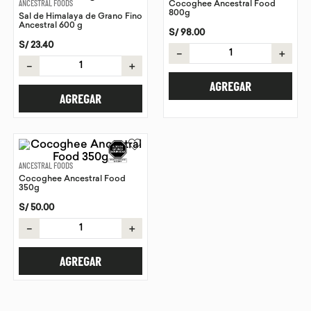
ANCESTRAL FOODS
Cocoghee Ancestral Food
800g
Sal de Himalaya de Grano Fino
9
.
purita
Ancestral 600 g
S/
98
.
00
10
.
proteina
S/
23
.
40
－
＋
－
＋
AGREGAR
AGREGAR
ANCESTRAL FOODS
Cocoghee Ancestral Food
350g
S/
50
.
00
－
＋
AGREGAR