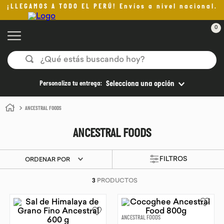
¡LLEGAMOS A TODO EL PERÚ! Envíos a nivel nacional.
0
¿Qué estás buscando hoy?
TÉRMINOS MÁS BUSCADOS
Personaliza tu entrega:
Selecciona una opción
1
.
helado
ANCESTRAL FOODS
2
.
aceite oliva
ANCESTRAL FOODS
3
.
pan
4
.
kefir
ORDENAR POR
5
.
pomadas sanito siempre
3
PRODUCTOS
6
.
yogurt
7
.
chocolate
ANCESTRAL FOODS
8
.
cafe