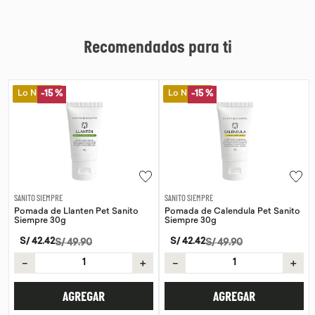
Recomendados para ti
Lo Nuevo
Lo Nuevo
-
15 %
-
15 %
SANITO SIEMPRE
SANITO SIEMPRE
Pomada de Llanten Pet Sanito
Pomada de Calendula Pet Sanito
Siempre 30g
Siempre 30g
S/
42
.
42
S/
42
.
42
S/
49
.
90
S/
49
.
90
－
＋
－
＋
AGREGAR
AGREGAR