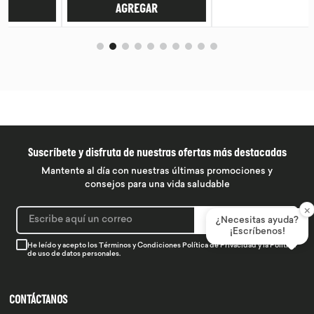
AGREGAR
AGREGAR
Suscríbete y disfruta de nuestras ofertas más destacadas
Mantente al día con nuestras últimas promociones y
consejos para una vida saludable
×
SUSCRIBIRME
¿Necesitas ayuda?
¡Escríbenos!
He leído y acepto los
Términos y Condiciones
Política de Privacidad
y la
Política
de uso de datos personales.
CONTÁCTANOS