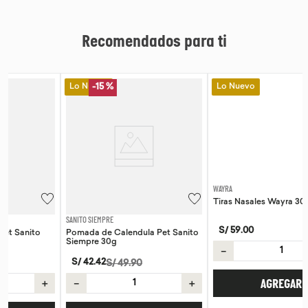
Recomendados para ti
Lo Nuevo
Lo Nuevo
-
15 %
SANITO SIEMPRE
WAYRA
Pomada de Calendula Pet Sanito
Tiras Nasales Wayra 30 unid
Siempre 30g
S/
59
.
00
S/
42
.
42
S/
49
.
90
－
＋
－
＋