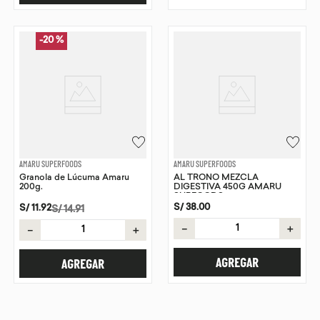
-
20 %
AMARU SUPERFOODS
AMARU SUPERFOODS
Granola de Lúcuma Amaru
AL TRONO MEZCLA
200g.
DIGESTIVA 450G AMARU
SUPFOODS
S/
38
.
00
S/
11
.
92
S/
14
.
91
－
＋
－
＋
AGREGAR
AGREGAR