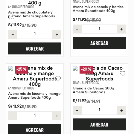
AMARU SUPERFOODS
AMARU SUPERFOODS
Avena mix de canela y berries
9
.
purita
Amaru Superfoods 400g
Avena mix de chocolate y
plátano Amaru Superfoods
10
.
proteina
S/
11
.
92
S/
15
.
90
400 g
S/
11
.
92
S/
15
.
90
－
＋
－
＋
AGREGAR
AGREGAR
-
25 %
-
20 %
AMARU SUPERFOODS
AMARU SUPERFOODS
Granola de Cacao 200g
Amaru Superfoods
Avena mix de lúcuma y mango
Amaru Superfoods 400g
S/
11
.
92
S/
14
.
91
S/
11
.
92
S/
15
.
90
－
＋
－
＋
AGREGAR
AGREGAR