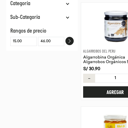
Categoría
Mermeladas & Mieles
Sub-Categoría
Proteínas & Suplementos
Café & Cacao
Mieles
Rangos de precio
Productos Apícolas
Jarabes
Alternativas De Café
ALGARROBOS DEL PERU
Algarrobina Orgánica
Algarrobos Orgánicos 
S/
30
.
90
－
AGREGAR