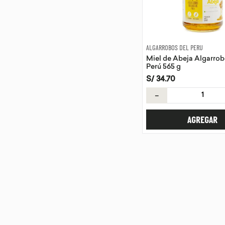
ALGARROBOS DEL PERU
Miel de Abeja Algarrob
Perú 565 g
S/
34
.
70
－
AGREGAR