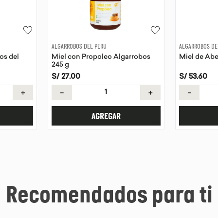
ALGARROBOS DEL PERU
ALGARROBOS DE
os del
Miel con Propoleo Algarrobos
Miel de Abe
245 g
S/
27
.
00
S/
53
.
60
＋
－
＋
－
AGREGAR
Recomendados para ti