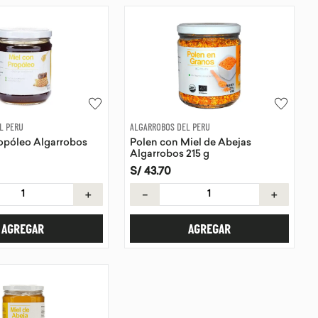
L PERU
ALGARROBOS DEL PERU
opóleo Algarrobos
Polen con Miel de Abejas
Algarrobos 215 g
S/
43
.
70
＋
－
＋
AGREGAR
AGREGAR