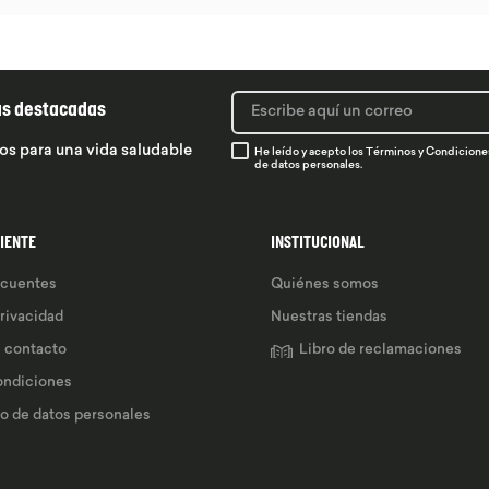
ás destacadas
os para una vida saludable
He leído y acepto los
Términos y Condicione
de datos personales.
LIENTE
INSTITUCIONAL
ecuentes
Quiénes somos
privacidad
Nuestras tiendas
e contacto
Libro de reclamaciones
ondiciones
so de datos personales 