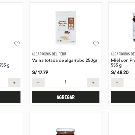
ALGARROBOS DEL PERU
ALGARROBOS DE
Vaina totada de algarrobo 250gr
Miel con Pr
555 g
555 g
S/
17
.
79
S/
48
.
20
＋
－
＋
－
AGREGAR