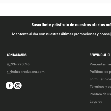
Suscríbete y disfruta de nuestras ofertas m
Mantente al día con nuestras últimas promociones y consej
CONTÁCTANOS
SERVICIO AL C
934 990 745
Preguntas fr
hola@produsana.com
Políticas de 
Formulario d
Términos y c
Política de u
Legales 