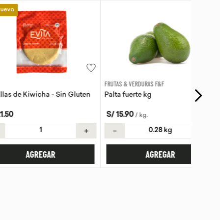
FRUTAS & VERDURAS F&F
Kiwicha - Sin Gluten
Palta fuerte kg
S/
15
.
90
/
kg
.
＋
－
＋
AGREGAR
AGREGAR