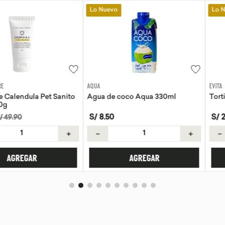
Lo Nuevo
Lo Nuevo
AQUA
EVITA
la Pet Sanito
Agua de coco Aqua 330ml
Tortillas de 
S/
8
.
50
S/
21
.
50
＋
－
＋
－
AR
AGREGAR