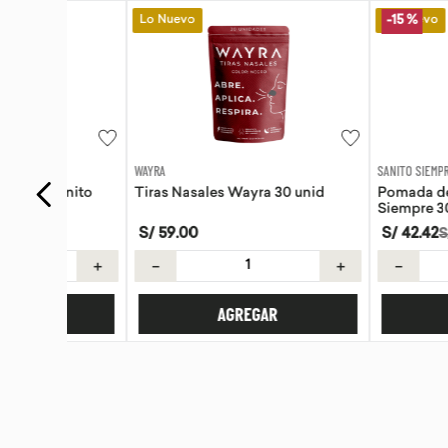
Lo Nuevo
Lo Nuevo
-
15 %
WAYRA
SANITO SIEMPRE
anito
Tiras Nasales Wayra 30 unid
Pomada de Calendu
Siempre 30g
S/
59
.
00
S/
42
.
42
S/
49
.
90
＋
－
＋
－
AGREGAR
AGREG