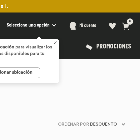
al.
0
Selecciona una opción
Mi cuenta
PROMOCIONES
icación
para visualizar los
s disponibles para tu
ionar ubicación
ORDENAR POR
DESCUENTO