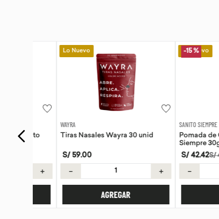
Lo Nuevo
Lo Nuevo
-
15 %
WAYRA
SANITO SIEMPRE
anito
Tiras Nasales Wayra 30 unid
Pomada de Calendu
Siempre 30g
S/
59
.
00
S/
42
.
42
S/
49
.
90
＋
－
＋
－
AGREGAR
AGREG