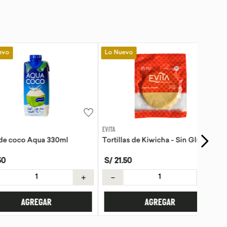
Lo Nuevo
EVITA
o Aqua 330ml
Tortillas de Kiwicha - Sin Gluten
S/
21
.
50
＋
－
＋
AGREGAR
AGREGAR