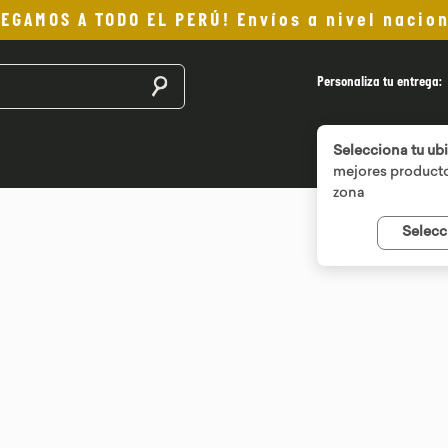
LEGAMOS A TODO EL PERÚ! Envíos a nivel nacion
Buscar productos
Personaliza tu entrega:
Selecciona tu ub
mejores producto
zona
Selecc