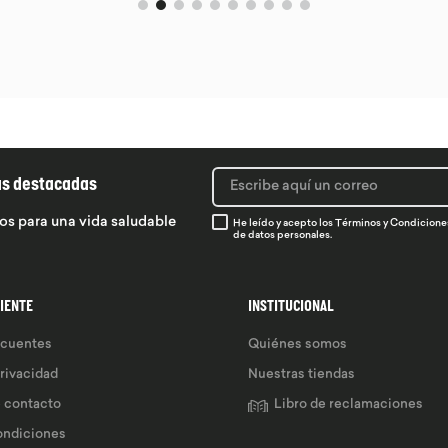
ás destacadas
os para una vida saludable
He leído y acepto los
Términos y Condicione
de datos personales.
LIENTE
INSTITUCIONAL
ecuentes
Quiénes somos
privacidad
Nuestras tiendas
e contacto
Libro de reclamaciones
ondiciones