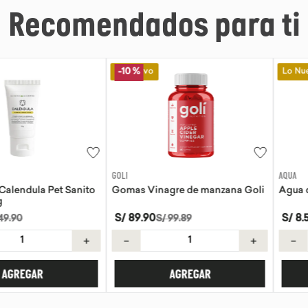
Recomendados para ti
Lo Nuevo
Lo Nuevo
-
10 %
GOLI
AQUA
la Pet Sanito
Gomas Vinagre de manzana Goli
Agua de coc
S/
89
.
90
S/
8
.
50
S/
99
.
89
＋
－
＋
－
AR
AGREGAR