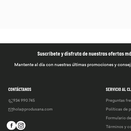
Suscríbete y disfruta de nuestras ofertas m
Mantente al día con nuestras últimas promociones y consej
CONTÁCTANOS
SERVICIO AL C
934 990 745
Preguntas fr
hola@produsana.com
Políticas de 
Formulario d
Términos y c