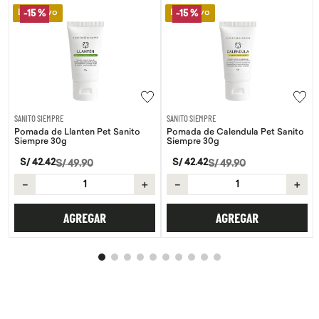
Lo Nuevo
Lo Nuevo
-
15 %
-
15 %
SANITO SIEMPRE
SANITO SIEMPRE
Pomada de Llanten Pet Sanito
Pomada de Calendula Pet Sanito
Siempre 30g
Siempre 30g
S/
42
.
42
S/
42
.
42
S/
49
.
90
S/
49
.
90
－
＋
－
＋
AGREGAR
AGREGAR