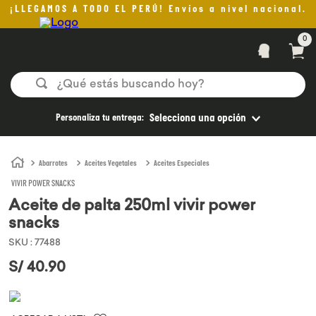
¡LLEGAMOS A TODO EL PERÚ! Envíos a nivel nacional.
0
¿Qué estás buscando hoy?
TÉRMINOS MÁS BUSCADOS
Personaliza tu entrega:
Selecciona una opción
1
.
helado
2
.
pan
Abarrotes
Aceites Vegetales
Aceites Especiales
VIVIR POWER SNACKS
3
.
aceite oliva
Aceite de palta 250ml vivir power
4
.
pomadas sanito siempre
snacks
5
.
kefir
SKU
:
77488
6
.
purita
S/
40
.
90
7
.
yogurt
8
.
cafe