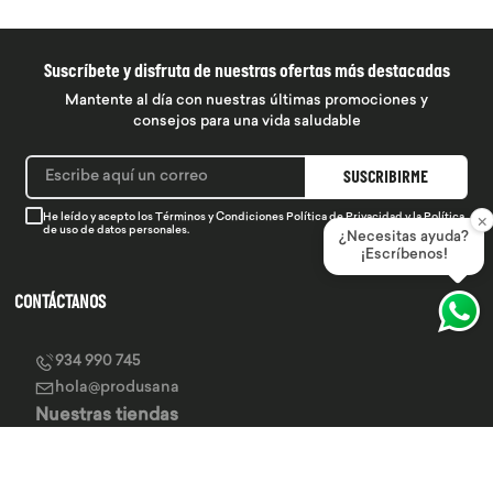
Suscríbete y disfruta de nuestras ofertas más destacadas
Mantente al día con nuestras últimas promociones y
consejos para una vida saludable
SUSCRIBIRME
×
He leído y acepto los
Términos y Condiciones
Política de Privacidad
y la
Política
de uso de datos personales.
¿Necesitas ayuda?
¡Escríbenos!
CONTÁCTANOS
934 990 745
hola@produsana
Nuestras tiendas