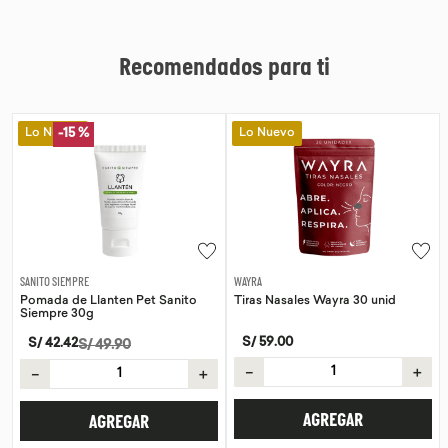
Recomendados para ti
Lo Nuevo
Lo Nuevo
-
15 %
WAYRA
SANITO SIEMPRE
Tiras Nasales Wayra 30 unid
Pomada de Calendula Pet Sanito
Siempre 30g
S/
59
.
00
S/
42
.
42
S/
49
.
90
－
＋
－
＋
AGREGAR
AGREGAR