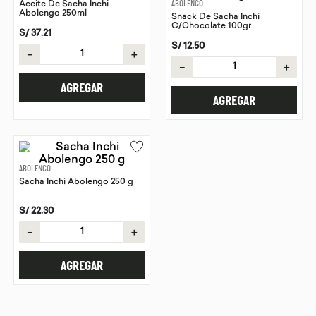
Aceite De Sacha Inchi
ABOLENGO
Abolengo 250ml
Snack De Sacha Inchi
9
.
proteina
C/Chocolate 100gr
S/
37
.
21
10
.
infusiones
S/
12
.
50
－
＋
－
＋
AGREGAR
AGREGAR
ABOLENGO
Sacha Inchi Abolengo 250 g
S/
22
.
30
－
＋
AGREGAR