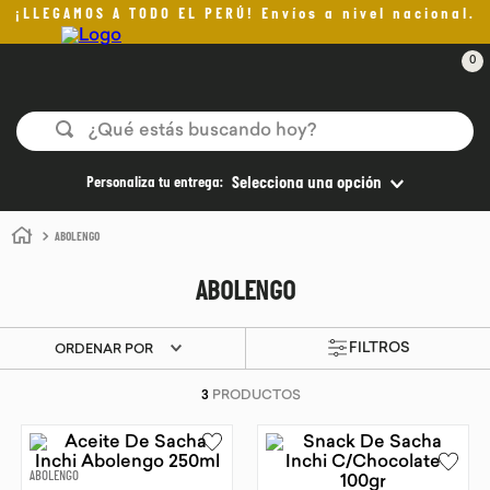
¡LLEGAMOS A TODO EL PERÚ! Envíos a nivel nacional.
0
¿Qué estás buscando hoy?
TÉRMINOS MÁS BUSCADOS
Personaliza tu entrega:
Selecciona una opción
1
.
helado
ABOLENGO
2
.
pomadas sanito siempre
ABOLENGO
3
.
pan
4
.
kefir
ORDENAR POR
5
.
aceite oliva
3
PRODUCTOS
6
.
purita
7
.
cafe
ABOLENGO
8
.
chocolate