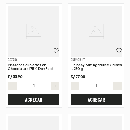
GOZANA
CRUNCH IIT
Pistachos cubiertos en
Crunchy Mix Agridulce Crunch
Chocolate al 75% DoyPack
It 250 g
Gozana
S/
33
.
90
S/
27
.
00
－
＋
－
＋
AGREGAR
AGREGAR