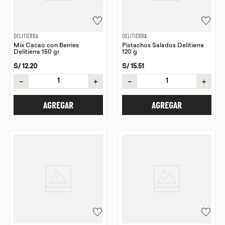
DELITIERRA
DELITIERRA
Mix Cacao con Berries
Pistachos Salados Delitierra
Delitierra 150 gr
120 g
S/
12
.
20
S/
15
.
51
－
＋
－
＋
AGREGAR
AGREGAR