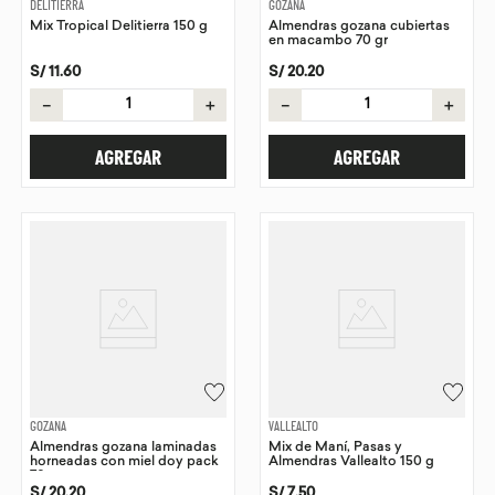
DELITIERRA
GOZANA
Mix Tropical Delitierra 150 g
Almendras gozana cubiertas
en macambo 70 gr
S/
11
.
60
S/
20
.
20
－
＋
－
＋
AGREGAR
AGREGAR
GOZANA
VALLEALTO
Almendras gozana laminadas
Mix de Maní, Pasas y
horneadas con miel doy pack
Almendras Vallealto 150 g
70gr
S/
20
.
20
S/
7
.
50