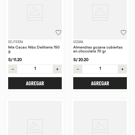
DELITIERRA
GOZANA
Mix Cacao Nibs Delitierra 150
Almendras gozana cubiertas
g
en chocolate 70 gr
S/
11
.
20
S/
20
.
20
－
＋
－
＋
AGREGAR
AGREGAR