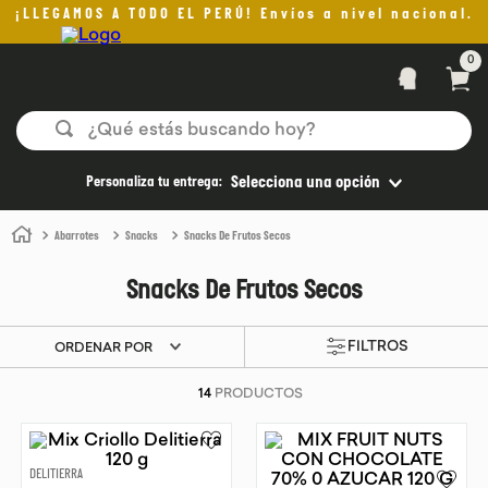
¡LLEGAMOS A TODO EL PERÚ! Envíos a nivel nacional.
0
¿Qué estás buscando hoy?
TÉRMINOS MÁS BUSCADOS
Personaliza tu entrega:
Selecciona una opción
1
.
helado
Abarrotes
Snacks
Snacks De Frutos Secos
2
.
aceite oliva
Snacks De Frutos Secos
3
.
pan
4
.
kefir
ORDENAR POR
5
.
pomadas sanito siempre
14
PRODUCTOS
6
.
yogurt
7
.
chocolate
DELITIERRA
8
.
cafe