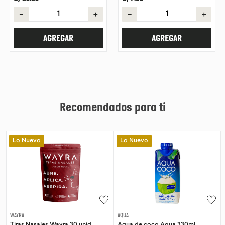
－
＋
－
＋
AGREGAR
AGREGAR
Recomendados para ti
Lo Nuevo
Lo Nuevo
WAYRA
AQUA
Tiras Nasales Wayra 30 unid
Agua de coco Aqua 330ml