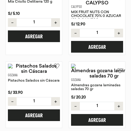
Mix Criollo Delitierra 120 g
CALYPSO
9
.
purita
MIX FRUIT NUTS CON
S/
5
.
10
CHOCOLATE 70% 0 AZUCAR
10
.
proteina
120 G CALYPSO
－
＋
S/
12
.
90
－
＋
AGREGAR
AGREGAR
GOZANA
GOZANA
Pistachos Salados sin Cáscara
Almendras gozana laminadas
saladas 70 gr
S/
33
.
90
S/
20
.
20
－
＋
－
＋
AGREGAR
AGREGAR