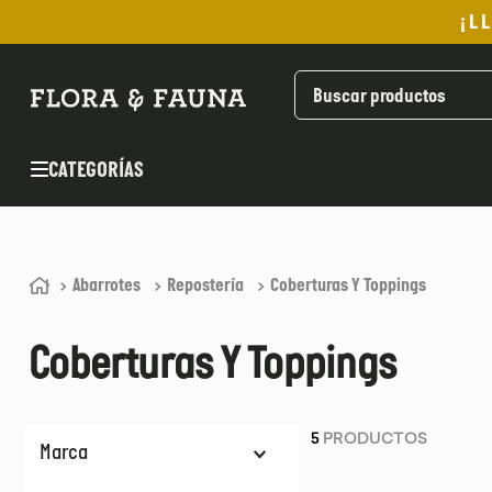
¡L
TÉRMINOS MÁS BUSCADOS
1
.
helado
2
.
pomadas sanito siempre
CATEGORÍAS
3
.
pan
4
.
kefir
5
.
aceite oliva
Abarrotes
Repostería
Coberturas Y Toppings
6
.
purita
7
.
cafe
Coberturas Y Toppings
8
.
chocolate
9
.
proteina
5
PRODUCTOS
10
.
infusiones
Marca
CHUNCHO