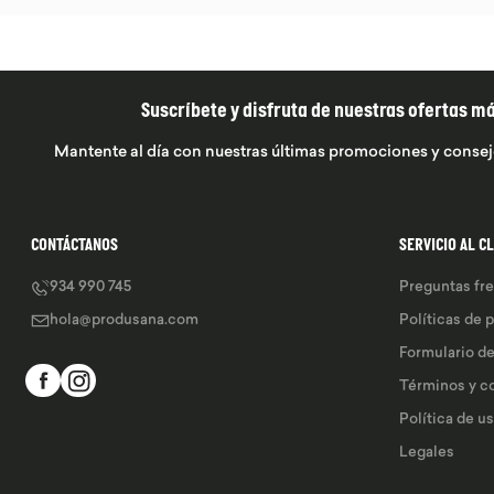
Suscríbete y disfruta de nuestras ofertas m
Mantente al día con nuestras últimas promociones y consej
CONTÁCTANOS
SERVICIO AL C
934 990 745
Preguntas fr
hola@produsana.com
Políticas de 
Formulario d
Términos y c
Política de u
Legales 