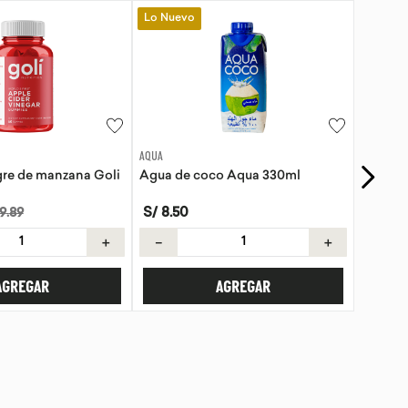
Lo Nuevo
EVITA
o Aqua 330ml
Tortillas de Kiwicha - Sin Gluten
S/
21
.
50
＋
－
＋
AGREGAR
AGREGAR