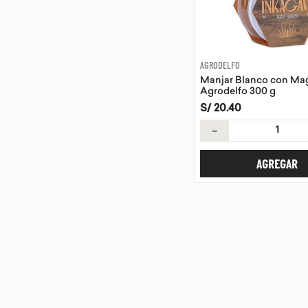
AGRODELFO
Manjar Blanco con Ma
Agrodelfo 300 g
S/
20
.
40
－
AGREGAR