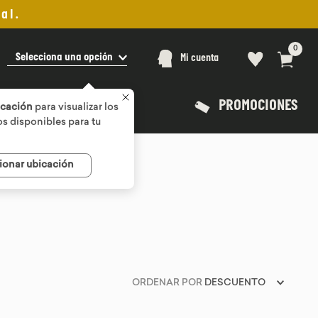
al.
0
Selecciona una opción
Mi cuenta
PROMOCIONES
icación
para visualizar los
s disponibles para tu
ionar ubicación
ORDENAR POR
DESCUENTO