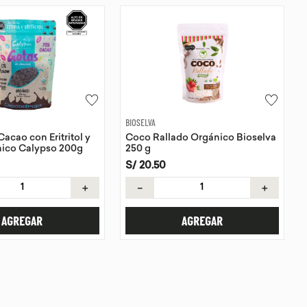
BIOSELVA
acao con Eritritol y
Coco Rallado Orgánico Bioselva
nico Calypso 200g
250 g
S/
20
.
50
＋
－
＋
AGREGAR
AGREGAR