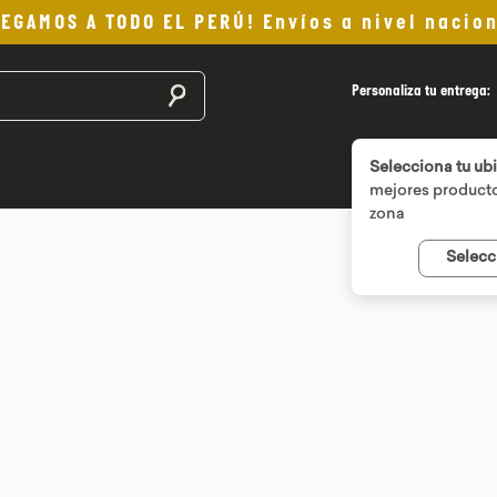
LEGAMOS A TODO EL PERÚ! Envíos a nivel nacion
Buscar productos
Personaliza tu entrega:
Selecciona tu ub
mejores producto
zona
Selecc