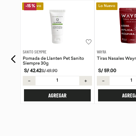
Lo Nuevo
Lo Nuevo
-
15 %
WAYRA
SANITO SIEMPRE
anito
Tiras Nasales Wayra 30 unid
Pomada de Calendu
Siempre 30g
S/
59
.
00
S/
42
.
42
S/
49
.
90
＋
－
＋
－
AGREGAR
AGREG