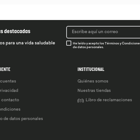
ás destacadas
os para una vida saludable
He leído y acepto los
Términos y Condicione
de datos personales.
LIENTE
INSTITUCIONAL
ecuentes
Quiénes somos
privacidad
Nuestras tiendas
e contacto
Libro de reclamaciones
ondiciones
so de datos personales 