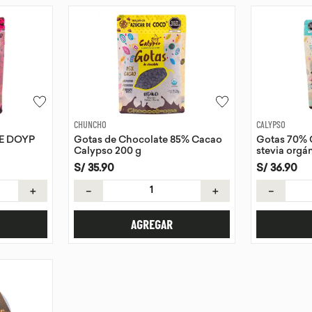
CHUNCHO
CALYPSO
E DOYP
Gotas de Chocolate 85% Cacao
Gotas 70% C
Calypso 200 g
stevia orgá
S/
35
.
90
S/
36
.
90
＋
－
＋
－
AGREGAR