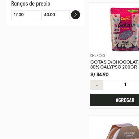
Rangos de precio
CALYPSO
BIOSELVA
AGRODELFO
CHUNCHO
GOTAS D/CHOCOLAT
80% CALYPSO 200GR
S/
34
.
90
－
AGREGAR