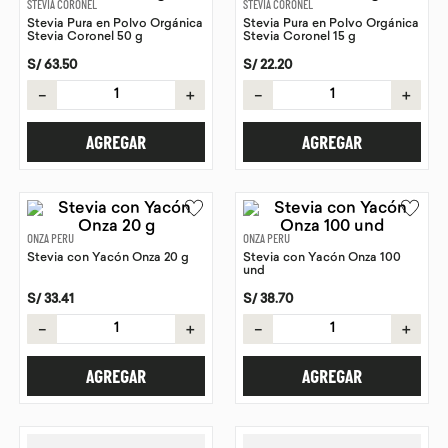
STEVIA CORONEL
STEVIA CORONEL
Stevia Pura en Polvo Orgánica
Stevia Pura en Polvo Orgánica
9
.
chocolate
Stevia Coronel 50 g
Stevia Coronel 15 g
10
.
proteina
S/
63
.
50
S/
22
.
20
－
＋
－
＋
AGREGAR
AGREGAR
ONZA PERU
ONZA PERU
Stevia con Yacón Onza 20 g
Stevia con Yacón Onza 100
und
S/
33
.
41
S/
38
.
70
－
＋
－
＋
AGREGAR
AGREGAR