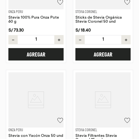
ONZA PERU
STEVIA CORONEL
Stevia 100% Pura Onza Pote
Sticks de Stevia Orgánica
60 g
Stevia Coronel 50 und
S/
73
.
30
S/
18
.
40
－
＋
－
＋
AGREGAR
AGREGAR
ONZA PERU
STEVIA CORONEL
Stevia con Yacón Onza 50 und
Stevia Filtrantes Stevia