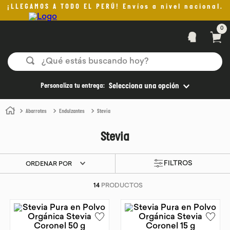
¡LLEGAMOS A TODO EL PERÚ! Envíos a nivel nacional.
0
¿Qué estás buscando hoy?
TÉRMINOS MÁS BUSCADOS
Personaliza tu entrega:
Selecciona una opción
1
.
helado
Abarrotes
Endulzantes
Stevia
2
.
pan
Stevia
3
.
aceite oliva
4
.
pomadas sanito siempre
ORDENAR POR
5
.
kefir
14
PRODUCTOS
6
.
purita
7
.
yogurt
8
.
cafe