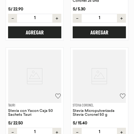
Coronel 25 und
S/
22
.
90
S/
5
.
30
－
＋
－
＋
AGREGAR
AGREGAR
TAURI
STEVIA CORONEL
Stevia con Yacon Caja 50
Stevia Micropulverizada
Sachets Tauri
Stevia Coronel 50 g
S/
22
.
50
S/
15
.
40
－
＋
－
＋