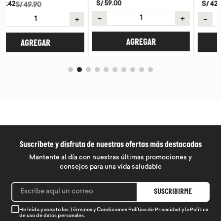
S/
59
.
00
S/
42
.
42
S/
49
.
90
－
＋
－
＋
AGREGAR
AGREGAR
Suscríbete y disfruta de nuestras ofertas más destacadas
Mantente al día con nuestras últimas promociones y
consejos para una vida saludable
SUSCRIBIRME
He leído y acepto los
Términos y Condiciones
Política de Privacidad
y la
Política
de uso de datos personales.