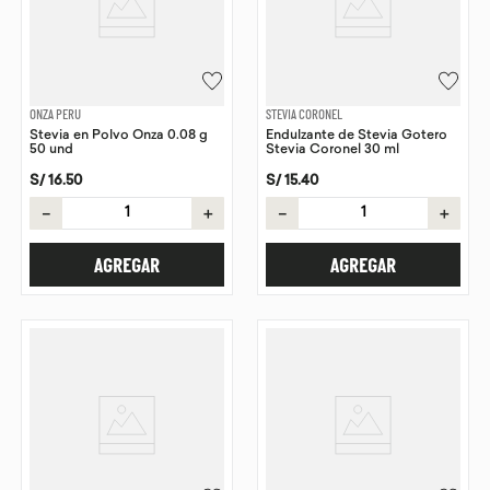
ONZA PERU
STEVIA CORONEL
Stevia en Polvo Onza 0.08 g
Endulzante de Stevia Gotero
50 und
Stevia Coronel 30 ml
S/
16
.
50
S/
15
.
40
－
＋
－
＋
AGREGAR
AGREGAR