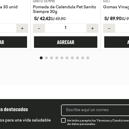
GOLI
AQUA
la Pet Sanito
Gomas Vinagre de manzana Goli
Agua de coc
S/
89
.
90
S/
8
.
50
S/
99
.
89
＋
－
＋
－
AR
AGREGAR
ás destacadas
os para una vida saludable
He leído y acepto los
Términos y Condicione
de datos personales.