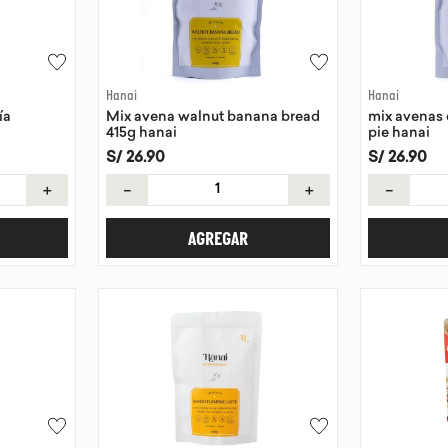
Hanai
Hanai
ía
Mix avena walnut banana bread
mix avenas
415g hanai
pie hanai
S/
26
.
90
S/
26
.
90
＋
－
＋
－
AGREGAR