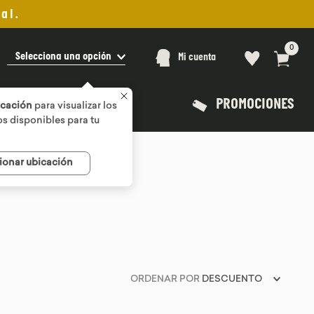
al.
0
Selecciona una opción
Mi cuenta
PROMOCIONES
icación
para visualizar los
s disponibles para tu
ionar ubicación
ORDENAR POR
DESCUENTO