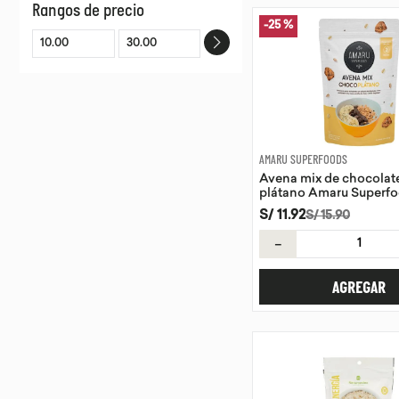
Rangos de precio
AMARU SUPERFOODS
-
25 %
NATURANDES
MAMALAMA
HUELLA VERDE
CAMPOS DE VIDA
AMARU SUPERFOODS
Avena mix de chocolat
plátano Amaru Superfo
S/
11
.
92
S/
15
.
90
－
AGREGAR