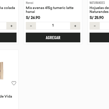
Hanai
NATURANDES
ña colada
Mix avenas 415g tumeric latte
Hojuelas d
hanai
Naturandes
S/
26
.
90
S/
25
.
90
＋
－
＋
－
AGREGAR
de Vida