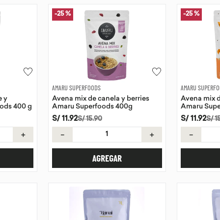
-
25 %
-
25 %
AMARU SUPERFOODS
AMARU SUPERF
e y
Avena mix de canela y berries
Avena mix 
ods 400 g
Amaru Superfoods 400g
Amaru Supe
S/
11
.
92
S/
11
.
92
S/
15
.
90
S/
1
＋
－
＋
－
AGREGAR