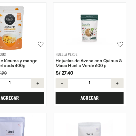
OODS
HUELLA VERDE
de lúcuma y mango
Hojuelas de Avena con Quinua &
rfoods 400g
Maca Huella Verde 600 g
S/
27
.
40
5
.
90
＋
－
＋
AGREGAR
AGREGAR