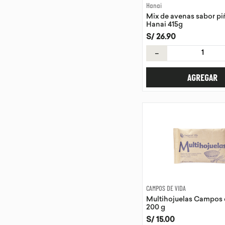
Hanai
Mix de avenas sabor pi
Hanai 415g
S/
26
.
90
－
AGREGAR
CAMPOS DE VIDA
Multihojuelas Campos 
200 g
S/
15
.
00