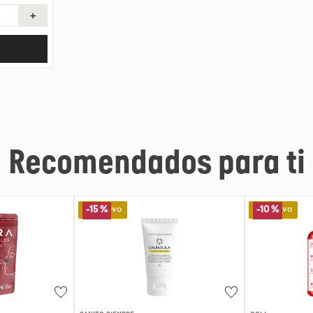
＋
Recomendados para ti
Lo Nuevo
Lo Nuevo
-
10 %