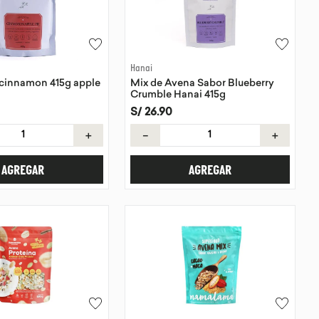
Hanai
 cinnamon 415g apple
Mix de Avena Sabor Blueberry
Crumble Hanai 415g
S/
26
.
90
＋
－
＋
AGREGAR
AGREGAR