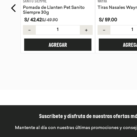
WAYRA
SANITO SIEMPRE
anito
Tiras Nasales Wayra 30 unid
Pomada de Calendu
Siempre 30g
S/
59
.
00
S/
42
.
42
S/
49
.
90
＋
－
＋
－
AGREGAR
AGREG
Suscríbete y disfruta de nuestras ofertas m
Mantente al día con nuestras últimas promociones y consej