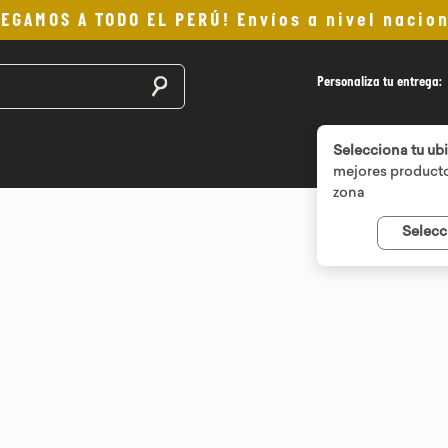
LEGAMOS A TODO EL PERÚ! Envíos a nivel nacion
Buscar productos
Personaliza tu entrega:
Selecciona tu ub
mejores producto
zona
Selecc