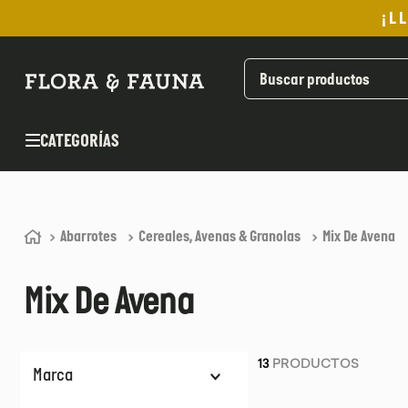
¡L
TÉRMINOS MÁS BUSCADOS
1
.
helado
2
.
pomadas sanito siempre
CATEGORÍAS
3
.
pan
4
.
kefir
5
.
aceite oliva
Abarrotes
Cereales, Avenas & Granolas
Mix De Avena
6
.
purita
7
.
cafe
Mix De Avena
8
.
chocolate
9
.
proteina
13
PRODUCTOS
10
.
infusiones
Marca
Hanai