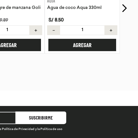
EVITA
o Aqua 330ml
Tortillas de Kiwicha - Sin Gluten
S/
21
.
50
＋
－
＋
AGREGAR
AGREGAR
SUSCRIBIRME
s
Política de Privacidad
y la
Política de uso