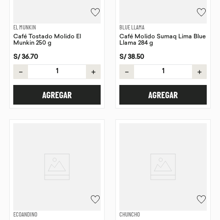
EL MUNKIN
BLUE LLAMA
Café Tostado Molido El
Café Molido Sumaq Lima Blue
Munkin 250 g
Llama 284 g
S/
36
.
70
S/
38
.
50
－
＋
－
＋
AGREGAR
AGREGAR
ECOANDINO
CHUNCHO