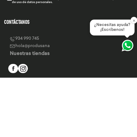
de uso de datos personales.
×
CONTÁCTANOS
¿Necesitas ayuda?
¡Escríbenos!
934 990 745
hola@produsana
Nuestras tiendas
SERVICIO AL CLIENTE
INSTITUCIONAL
MEDIOS DE PAGO