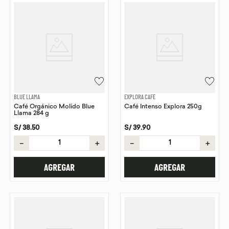
BLUE LLAMA
EXPLORA CAFÉ
Café Orgánico Molido Blue
Café Intenso Explora 250g
Llama 284 g
S/
38
.
50
S/
39
.
90
－
＋
－
＋
AGREGAR
AGREGAR