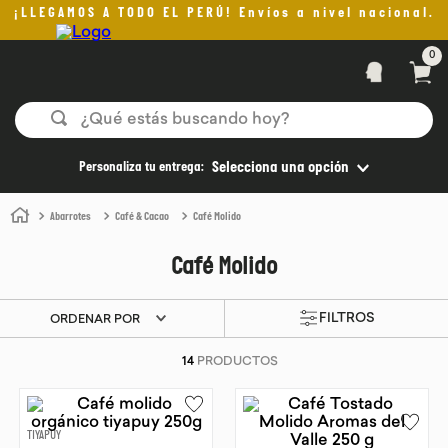
¡LLEGAMOS A TODO EL PERÚ! Envíos a nivel nacional.
0
¿Qué estás buscando hoy?
TÉRMINOS MÁS BUSCADOS
Personaliza tu entrega:
Selecciona una opción
1
.
helado
Abarrotes
Café & Cacao
Café Molido
2
.
pan
Café Molido
3
.
aceite oliva
4
.
pomadas sanito siempre
ORDENAR POR
5
.
kefir
14
PRODUCTOS
6
.
purita
7
.
yogurt
TIYAPUY
8
.
cafe