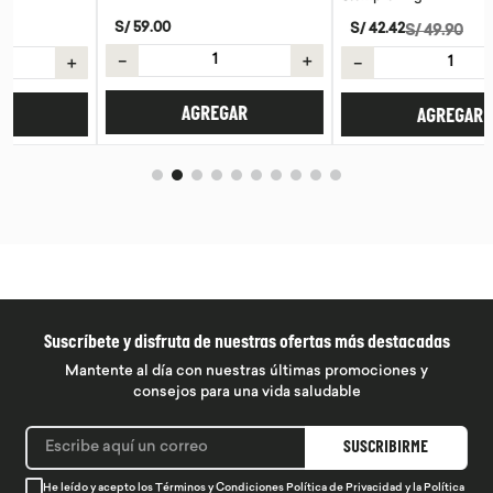
S/
59
.
00
S/
42
.
42
S/
49
.
90
－
＋
－
＋
AGREGAR
AGREGAR
Suscríbete y disfruta de nuestras ofertas más destacadas
Mantente al día con nuestras últimas promociones y
consejos para una vida saludable
SUSCRIBIRME
He leído y acepto los
Términos y Condiciones
Política de Privacidad
y la
Política