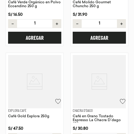
Café Verde Orgánico en Polvo
Café Molido Gourmet
Ecoandino 250 g
Chuncho 250 g
S/
16
.
50
S/
31
.
90
－
＋
－
＋
AGREGAR
AGREGAR
EXPLORA CAFÉ
CHACRA D'DAGO
Café Gold Explora 250g
Café en Grano Tostado
Espresso La Chacra D´dago
250 g
S/
47
.
50
S/
30
.
80