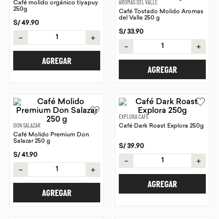
Café molido orgánico tiyapuy
AROMAS DEL VALLE
250g
Café Tostado Molido Aromas
9
.
chocolate
del Valle 250 g
S/
49
.
90
10
.
proteina
S/
33
.
90
－
＋
－
＋
AGREGAR
AGREGAR
EXPLORA CAFÉ
DON SALAZAR
Café Dark Roast Explora 250g
Café Molido Premium Don
Salazar 250 g
S/
39
.
90
S/
41
.
90
－
＋
－
＋
AGREGAR
AGREGAR