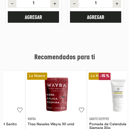
－
＋
－
＋
AGREGAR
AGREGAR
Recomendados para ti
Lo Nuevo
Lo Nuevo
-
15 %
WAYRA
SANITO SIEMPRE
Tiras Nasales Wayra 30 unid
Pomada de Calendula Pet Sanito
Siempre 30g