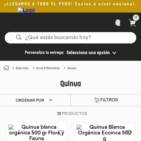
¡LLEGAMOS A TODO EL PERÚ! Envíos a nivel nacional.
0
¿Qué estás buscando hoy?
TÉRMINOS MÁS BUSCADOS
Personaliza tu entrega:
Selecciona una opción
1
.
helado
Abarrotes
Arroz & Menestras
Quinua
2
.
pan
Quinua
3
.
aceite oliva
4
.
kefir
ORDENAR POR
5
.
pomadas sanito siempre
12
PRODUCTOS
6
.
yogurt
7
.
purita
8
.
cafe