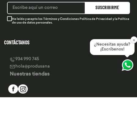
SUSCRIBIRME
He leído y acepto los
Términos y Condiciones
Política de Privacidad
y la
Política
de uso de datos personales.
×
CONTÁCTANOS
¿Necesitas ayuda?
¡Escríbenos!
934 990 745
hola@produsana
Nuestras tiendas
SERVICIO AL CLIENTE
INSTITUCIONAL