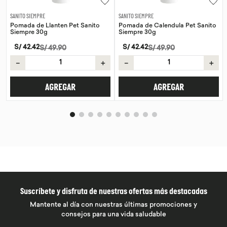
SANITO SIEMPRE
WAYRA
Pomada de Calendula Pet Sanito
Tiras Nasales Wayra 30 unid
Siempre 30g
S/
59
.
00
S/
42
.
42
S/
49
.
90
－
＋
＋
－
＋
AGREGAR
AGREGAR
Suscríbete y disfruta de nuestras ofertas más destacadas
Mantente al día con nuestras últimas promociones y
consejos para una vida saludable