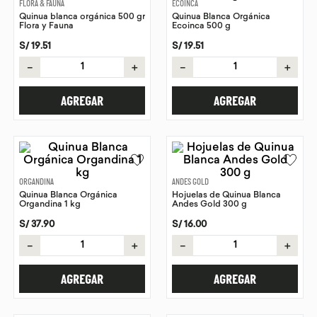
FLORA & FAUNA
ECOINCA
Quinua blanca orgánica 500 gr
Quinua Blanca Orgánica
9
.
chocolate
Flora y Fauna
Ecoinca 500 g
10
.
proteina
S/
19
.
51
S/
19
.
51
－
＋
－
＋
AGREGAR
AGREGAR
ORGANDINA
ANDES GOLD
Quinua Blanca Orgánica
Hojuelas de Quinua Blanca
Organdina 1 kg
Andes Gold 300 g
S/
37
.
90
S/
16
.
00
－
＋
－
＋
AGREGAR
AGREGAR