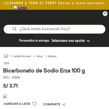
¡LLEGAMOS A TODO EL PERÚ! Envíos a nivel nacional.
0
¿Qué estás buscando hoy?
TÉRMINOS MÁS BUSCADOS
Personaliza tu entrega:
Selecciona una opción
1
.
helado
2
.
pan
Cuidado Personal
Salud
Botiquín
ERZA
3
.
aceite oliva
Bicarbonato de Sodio Erza 100 g
4
.
pomadas sanito siempre
SKU
:
31583
5
.
kefir
S/
3
.
71
6
.
purita
7
.
yogurt
COMPARTE
8
.
cafe