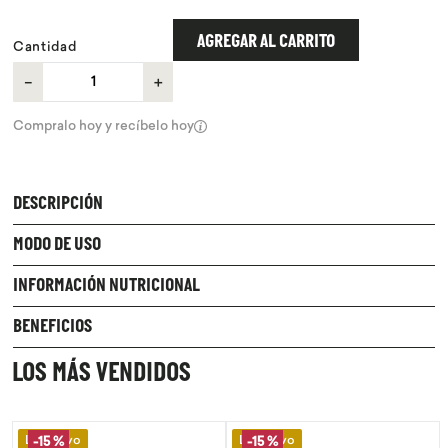
9
.
chocolate
AGREGAR AL CARRITO
Cantidad
10
.
proteina
－
＋
Compralo hoy y recíbelo hoy
DESCRIPCIÓN
MODO DE USO
INFORMACIÓN NUTRICIONAL
BENEFICIOS
LOS MÁS VENDIDOS
Lo Nuevo
Lo Nuevo
-
15 %
-
15 %