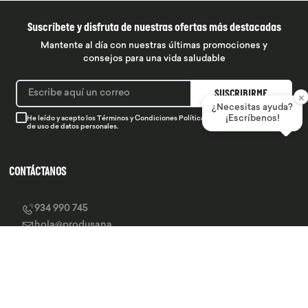
Suscríbete y disfruta de nuestras ofertas más destacadas
Mantente al día con nuestras últimas promociones y
consejos para una vida saludable
SUSCRIBIRME
×
¿Necesitas ayuda?
¡Escríbenos!
He leído y acepto los
Términos y Condiciones
Política de Privacidad
y la
Política
de uso de datos personales.
CONTÁCTANOS
934 990 745
hola@produsana
Nuestras tiendas