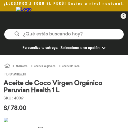
¡LLEGAMOS A TODO EL PERÚ! Envíos a nivel nacional.
0
¿Qué estás buscando hoy?
TÉRMINOS MÁS BUSCADOS
Personaliza tu entrega:
Selecciona una opción
1
.
helado
2
.
aceite oliva
Abarrotes
Aceites Vegetales
Aceite De Coco
PERUVIAN HEALTH
3
.
pan
Aceite de Coco Virgen Orgánico
4
.
kefir
Peruvian Health 1 L
5
.
pomadas sanito siempre
SKU
:
40061
6
.
yogurt
S/
78
.
00
7
.
chocolate
8
.
cafe