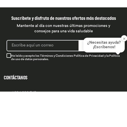
Suscríbete y disfruta de nuestras ofertas más destacadas
Mantente al día con nuestras últimas promociones y
consejos para una vida saludable
×
¿Necesitas ayuda?
SUSCRIBIRME
¡Escríbenos!
He leído y acepto los
Términos y Condiciones
Política de Privacidad
y la
Política
de uso de datos personales.
CONTÁCTANOS
934 990 745
hola@produsana
Nuestras tiendas