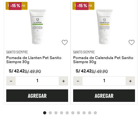
Lo Nuevo
Lo Nuevo
-
15 %
-
15 %
SANITO SIEMPRE
SANITO SIEMPRE
Pomada de Llanten Pet Sanito
Pomada de Calendula Pet Sanito
Siempre 30g
Siempre 30g
S/
42
.
42
S/
42
.
42
S/
49
.
90
S/
49
.
90
－
＋
－
＋
AGREGAR
AGREGAR