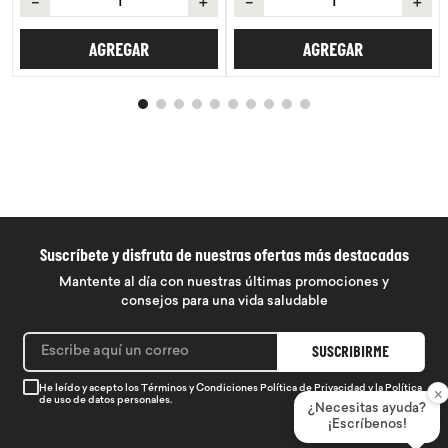
－
＋
－
＋
AGREGAR
AGREGAR
Suscríbete y disfruta de nuestras ofertas más destacadas
Mantente al día con nuestras últimas promociones y
consejos para una vida saludable
SUSCRIBIRME
He leído y acepto los
Términos y Condiciones
Política de Privacidad
y la
Política
×
de uso de datos personales.
¿Necesitas ayuda?
¡Escríbenos!