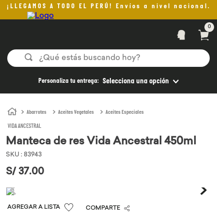
¡LLEGAMOS A TODO EL PERÚ! Envíos a nivel nacional.
0
¿Qué estás buscando hoy?
TÉRMINOS MÁS BUSCADOS
Personaliza tu entrega:
Selecciona una opción
1
.
helado
2
.
pan
Abarrotes
Aceites Vegetales
Aceites Especiales
VIDA ANCESTRAL
3
.
aceite oliva
Manteca de res Vida Ancestral 450ml
4
.
pomadas sanito siempre
SKU
:
83943
5
.
kefir
S/
37
.
00
6
.
purita
7
.
yogurt
COMPARTE
8
.
cafe