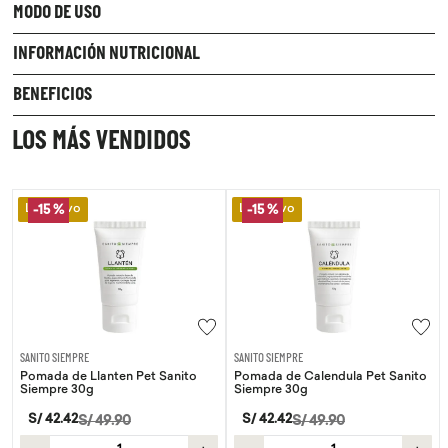
MODO DE USO
INFORMACIÓN NUTRICIONAL
BENEFICIOS
LOS MÁS VENDIDOS
Lo Nuevo
Lo Nuevo
-
15 %
-
15 %
SANITO SIEMPRE
SANITO SIEMPRE
Pomada de Llanten Pet Sanito
Pomada de Calendula Pet Sanito
Siempre 30g
Siempre 30g
S/
42
.
42
S/
42
.
42
S/
49
.
90
S/
49
.
90