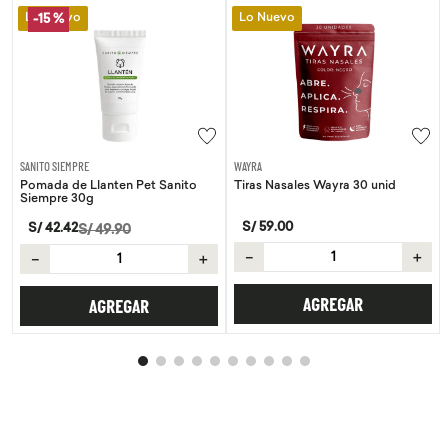
Lo Nuevo
Lo Nuevo
-
15 %
SANITO SIEMPRE
WAYRA
Pomada de Llanten Pet Sanito
Tiras Nasales Wayra 30 unid
Siempre 30g
S/
59
.
00
S/
42
.
42
S/
49
.
90
－
＋
－
＋
AGREGAR
AGREGAR