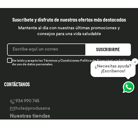
Suscríbete y disfruta de nuestras ofertas más destacadas
Mantente al día con nuestras últimas promociones y
consejos para una vida saludable
SUSCRIBIRME
×
He leído y acepto los
Términos y Condiciones
Política de Privacidad
y la
Política
de uso de datos personales.
¿Necesitas ayuda?
¡Escríbenos!
CONTÁCTANOS
934 990 745
hola@produsana
Nuestras tiendas