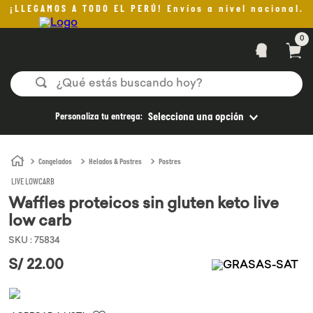
¡LLEGAMOS A TODO EL PERÚ! Envíos a nivel nacional.
0
¿Qué estás buscando hoy?
TÉRMINOS MÁS BUSCADOS
Personaliza tu entrega:
Selecciona una opción
1
.
helado
2
.
pomadas sanito siempre
Congelados
Helados & Postres
Postres
LIVE LOWCARB
3
.
pan
Waffles proteicos sin gluten keto live
4
.
kefir
low carb
5
.
aceite oliva
SKU
:
75834
6
.
purita
S/
22
.
00
7
.
cafe
8
.
chocolate