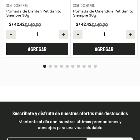
SANITO SIEMPRE
SANITO SIEMPRE
Pomada de Llanten Pet Sanito
Pomada de Calendula Pet Sanito
Siempre 30g
Siempre 30g
S/
42
.
42
S/
42
.
42
S/
49
.
90
S/
49
.
90
－
＋
－
＋
AGREGAR
AGREGAR
Suscríbete y disfruta de nuestras ofertas más destacadas
Mantente al día con nuestras últimas promociones y
consejos para una vida saludable