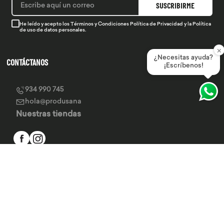
SUSCRIBIRME
He leído y acepto los
Términos y Condiciones
Política de Privacidad
y la
Política
de uso de datos personales.
×
¿Necesitas ayuda?
CONTÁCTANOS
¡Escríbenos!
934 990 745
hola@produsana
Nuestras tiendas
SERVICIO AL CLIENTE
INSTITUCIONAL