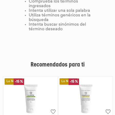
Comprueba los términos
ingresados
9
.
chocolate
Intenta utilizar una sola palabra
Utiliza términos genéricos en la
10
.
proteina
búsqueda
Intenta buscar sinónimos del
término deseado
Recomendados para ti
Lo Nuevo
Lo Nuevo
-
15 %
-
15 %