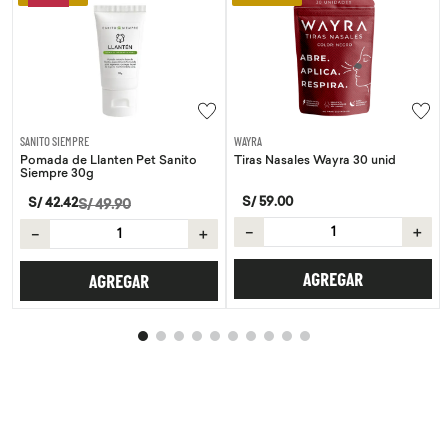
SANITO SIEMPRE
WAYRA
Pomada de Llanten Pet Sanito
Tiras Nasales Wayra 30 unid
Siempre 30g
S/
59
.
00
S/
42
.
42
S/
49
.
90
－
＋
－
＋
AGREGAR
AGREGAR