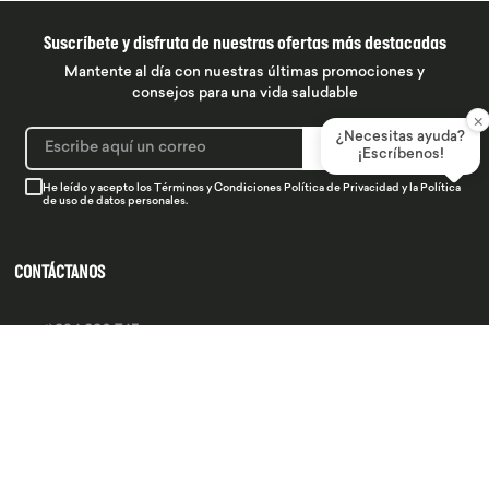
Suscríbete y disfruta de nuestras ofertas más destacadas
Mantente al día con nuestras últimas promociones y
consejos para una vida saludable
×
¿Necesitas ayuda?
SUSCRIBIRME
¡Escríbenos!
He leído y acepto los
Términos y Condiciones
Política de Privacidad
y la
Política
de uso de datos personales.
CONTÁCTANOS
934 990 745
hola@produsana
Nuestras tiendas
SERVICIO AL CLIENTE