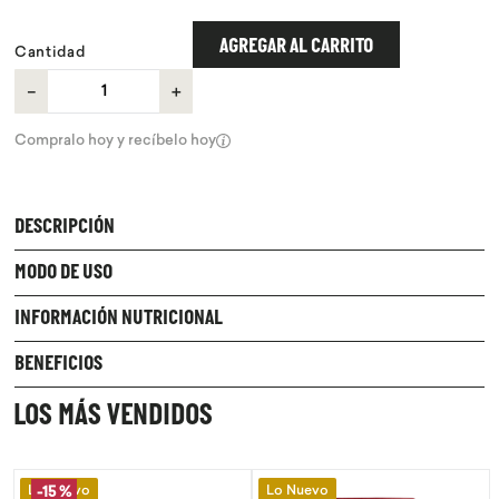
9
.
proteina
AGREGAR AL CARRITO
Cantidad
10
.
infusiones
－
＋
Compralo hoy y recíbelo hoy
DESCRIPCIÓN
MODO DE USO
INFORMACIÓN NUTRICIONAL
BENEFICIOS
LOS MÁS VENDIDOS
Lo Nuevo
Lo Nuevo
-
15 %