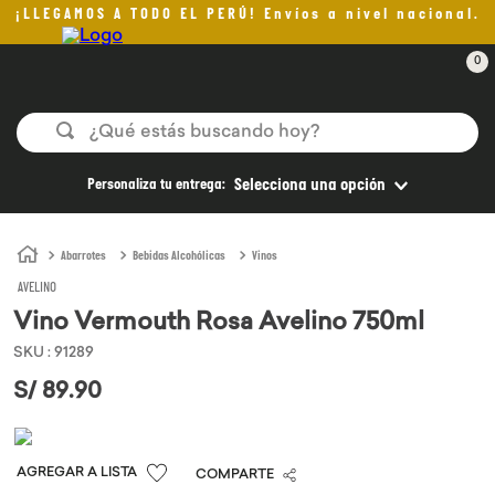
¡LLEGAMOS A TODO EL PERÚ! Envíos a nivel nacional.
0
¿Qué estás buscando hoy?
TÉRMINOS MÁS BUSCADOS
Personaliza tu entrega:
Selecciona una opción
1
.
helado
2
.
pomadas sanito siempre
Abarrotes
Bebidas Alcohólicas
Vinos
AVELINO
3
.
pan
Vino Vermouth Rosa Avelino 750ml
4
.
kefir
SKU
:
91289
5
.
aceite oliva
S/
89
.
90
6
.
purita
7
.
cafe
COMPARTE
8
.
chocolate