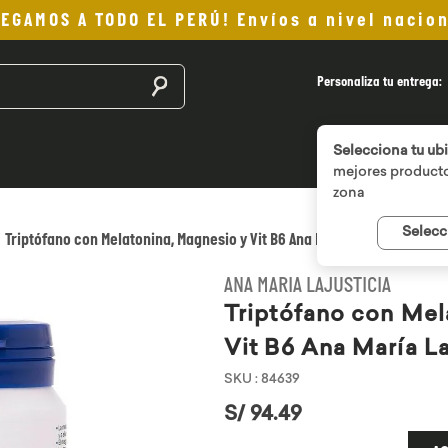
LEGAMOS A TODO EL PERÚ! Envíos a nivel nacion
Buscar productos
Personaliza tu entrega:
Selecciona tu ub
mejores producto
zona
Selecc
Triptófano con Melatonina, Magnesio y Vit B6 Ana María Lajusticia
ANA MARIA LAJUSTICIA
Triptófano con Mel
Vit B6 Ana María La
SKU
:
84639
S/
94
.
49