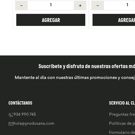
＋
－
＋
－
AGREGAR
AGREGA
Suscríbete y disfruta de nuestras ofertas m
Mantente al día con nuestras últimas promociones y consej
CONTÁCTANOS
SERVICIO AL C
934 990 745
Preguntas fr
hola@produsana.com
Políticas de 
Formulario d