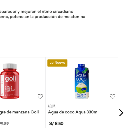
parador y mejoran el ritmo circadiano
terna, potencian la producción de melatonina
Lo Nuevo
EVITA
o Aqua 330ml
Tortillas de Kiwicha - Sin Gluten
S/
21
.
50