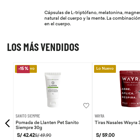
Cápsulas de L-triptófano, melatonina, magne
natural del cuerpo y la mente. La combinació
en el cuerpo.
LOS MÁS VENDIDOS
Lo Nuevo
Lo Nuevo
-
15 %
WAYRA
SANITO SIEMPRE
Tiras Nasales Wayra 30 unid
Pomada de Calendula
Siempre 30g
S/
59
.
00
S/
42
.
42
S/
49
.
90