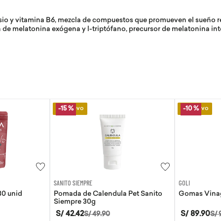
sio y vitamina B6, mezcla de compuestos que promueven el sueño re
n de melatonina exógena y l-triptófano, precursor de melatonina in
Lo Nuevo
Lo Nuevo
-
10 %
GOLI
AQUA
 Pet Sanito
Gomas Vinagre de manzana Goli
Agua de coc
S/
89
.
90
S/
8
.
50
S/
99
.
89