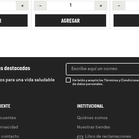
＋
－
＋
－
R
AGREGAR
ás destacadas
os para una vida saludable
He leído y acepto los
Términos y Condicione
de datos personales.
LIENTE
INSTITUCIONAL
ecuentes
Quiénes somos
privacidad
Nuestras tiendas
e contacto
Libro de reclamaciones