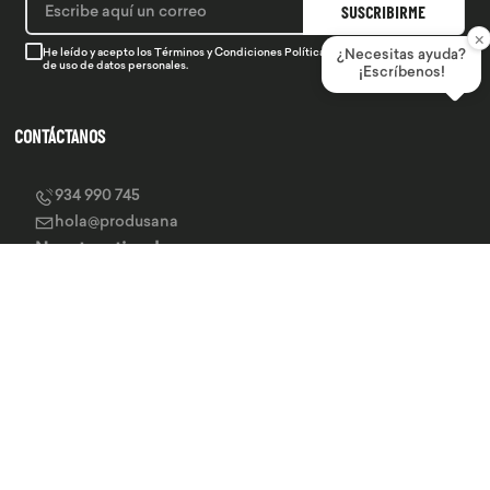
SUSCRIBIRME
×
He leído y acepto los
Términos y Condiciones
Política de Privacidad
y la
Política
¿Necesitas ayuda?
de uso de datos personales.
¡Escríbenos!
CONTÁCTANOS
934 990 745
hola@produsana
Nuestras tiendas
SERVICIO AL CLIENTE
INSTITUCIONAL