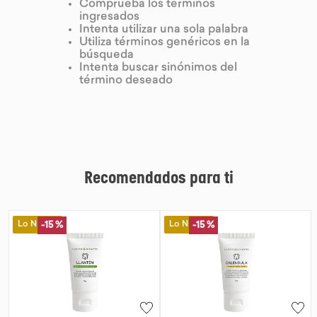
Comprueba los términos
ingresados
9
.
purita
Intenta utilizar una sola palabra
Utiliza términos genéricos en la
10
.
proteina
búsqueda
Intenta buscar sinónimos del
término deseado
Recomendados para ti
Lo Nuevo
Lo Nuevo
-
15 %
-
15 %