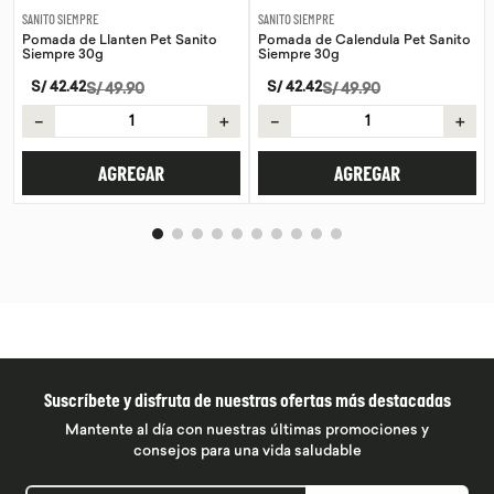
SANITO SIEMPRE
SANITO SIEMPRE
Pomada de Llanten Pet Sanito
Pomada de Calendula Pet Sanito
Siempre 30g
Siempre 30g
S/
42
.
42
S/
42
.
42
S/
49
.
90
S/
49
.
90
－
＋
－
＋
AGREGAR
AGREGAR
Suscríbete y disfruta de nuestras ofertas más destacadas
Mantente al día con nuestras últimas promociones y
consejos para una vida saludable