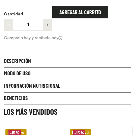
9
.
chocolate
AGREGAR AL CARRITO
Cantidad
10
.
proteina
－
＋
Compralo hoy y recíbelo hoy
DESCRIPCIÓN
MODO DE USO
INFORMACIÓN NUTRICIONAL
BENEFICIOS
LOS MÁS VENDIDOS
Lo Nuevo
Lo Nuevo
-
15 %
-
15 %