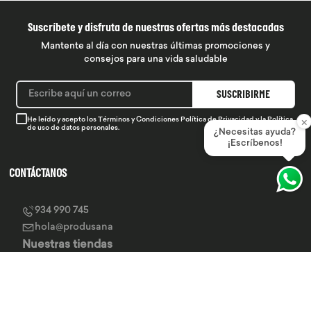
Suscríbete y disfruta de nuestras ofertas más destacadas
Mantente al día con nuestras últimas promociones y
consejos para una vida saludable
SUSCRIBIRME
×
He leído y acepto los
Términos y Condiciones
Política de Privacidad
y la
Política
de uso de datos personales.
¿Necesitas ayuda?
¡Escríbenos!
CONTÁCTANOS
934 990 745
hola@produsana
Nuestras tiendas