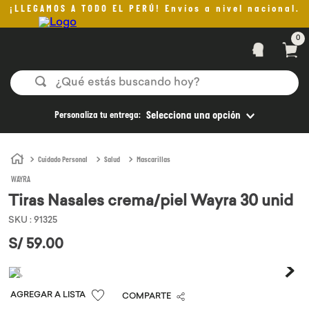
¡LLEGAMOS A TODO EL PERÚ! Envíos a nivel nacional.
0
¿Qué estás buscando hoy?
TÉRMINOS MÁS BUSCADOS
Personaliza tu entrega:
Selecciona una opción
1
.
helado
2
.
pan
Cuidado Personal
Salud
Mascarillas
WAYRA
3
.
aceite oliva
Tiras Nasales crema/piel Wayra 30 unid
4
.
kefir
SKU
:
91325
5
.
pomadas sanito siempre
S/
59
.
00
6
.
yogurt
7
.
purita
COMPARTE
8
.
cafe