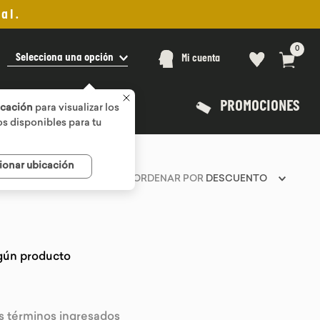
al.
0
Selecciona una opción
Mi cuenta
PROMOCIONES
icación
para visualizar los
s disponibles para tu
ionar ubicación
ORDENAR POR
DESCUENTO
gún producto
 términos ingresados