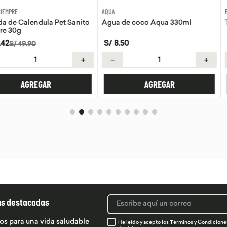
AQUA
EVITA
la Pet Sanito
Agua de coco Aqua 330ml
Tortillas de 
S/
8
.
50
S/
21
.
50
＋
－
＋
－
AR
AGREGAR
ás destacadas
os para una vida saludable
He leído y acepto los
Términos y Condicione