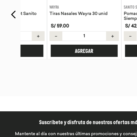
WAYRA
SANITO SIEMPRE
anito
Tiras Nasales Wayra 30 unid
Pomada de Calendu
Siempre 30g
S/
59
.
00
S/
42
.
42
S/
49
.
90
＋
－
＋
－
AGREGAR
AGREG
Suscríbete y disfruta de nuestras ofertas m
Mantente al día con nuestras últimas promociones y consej