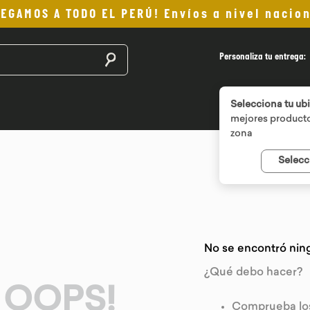
LEGAMOS A TODO EL PERÚ! Envíos a nivel nacion
Buscar productos
Personaliza tu entrega:
Selecciona tu ub
mejores producto
zona
Selecc
No se encontró nin
¿Qué debo hacer?
OOPS!
Comprueba los