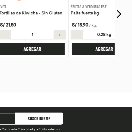
FRUTAS & VERDURAS F&F
Kiwicha - Sin Gluten
Palta fuerte kg
S/
15
.
90
/
kg
.
＋
－
＋
AGREGAR
AGREGAR
SUSCRIBIRME
s
Política de Privacidad
y la
Política de uso