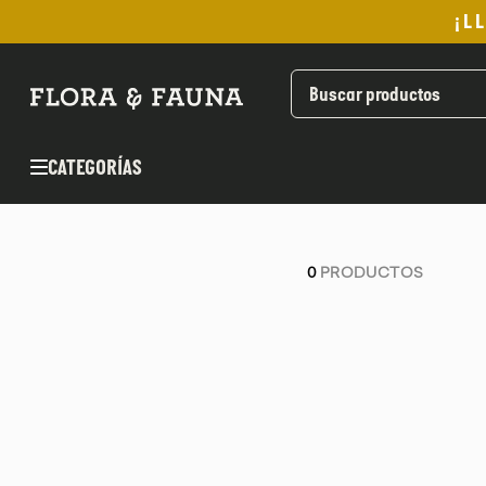
¡L
TÉRMINOS MÁS BUSCADOS
1
.
helado
2
.
pan
CATEGORÍAS
3
.
aceite oliva
4
.
pomadas sanito siempre
5
.
kefir
0
PRODUCTOS
6
.
purita
7
.
yogurt
8
.
cafe
9
.
chocolate
10
.
proteina