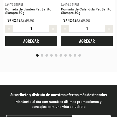
SANITO SIEMPRE
WAYRA
Pomada de Calendula Pet Sanito
Tiras Nasales Wayra 30 unid
Siempre 30g
S/
59
.
00
S/
42
.
42
S/
49
.
90
－
＋
－
＋
AGREGAR
AGREGAR
Suscríbete y disfruta de nuestras ofertas más destacadas
Mantente al día con nuestras últimas promociones y
consejos para una vida saludable