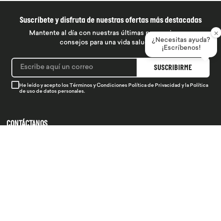
Suscríbete y disfruta de nuestras ofertas más destacadas
×
Mantente al día con nuestras últimas promociones y
¿Necesitas ayuda?
consejos para una vida saludable
¡Escríbenos!
SUSCRIBIRME
He leído y acepto los
Términos y Condiciones
Política de Privacidad
y la
Política
de uso de datos personales.
CONTÁCTANOS
934 990 745
hola@produsana
Nuestras tiendas
SERVICIO AL CLIENTE