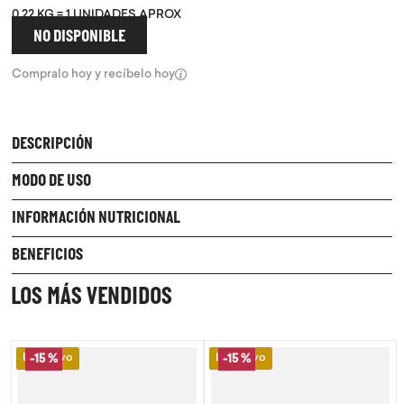
0.22
KG =
1
UNIDADES APROX
9
.
purita
NO DISPONIBLE
10
.
proteina
Compralo hoy y recíbelo hoy
DESCRIPCIÓN
MODO DE USO
INFORMACIÓN NUTRICIONAL
BENEFICIOS
LOS MÁS VENDIDOS
Lo Nuevo
Lo Nuevo
-
15 %
-
15 %