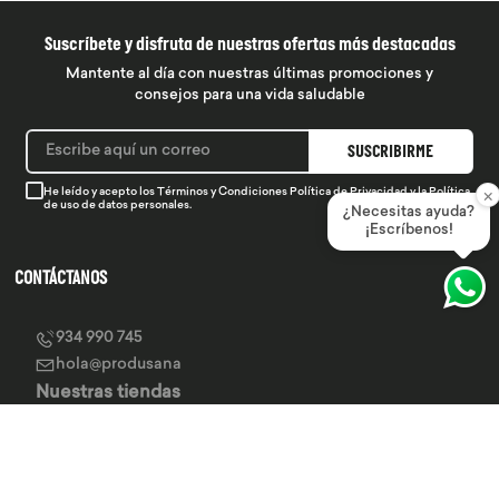
Suscríbete y disfruta de nuestras ofertas más destacadas
Mantente al día con nuestras últimas promociones y
consejos para una vida saludable
SUSCRIBIRME
×
He leído y acepto los
Términos y Condiciones
Política de Privacidad
y la
Política
de uso de datos personales.
¿Necesitas ayuda?
¡Escríbenos!
CONTÁCTANOS
934 990 745
hola@produsana
Nuestras tiendas