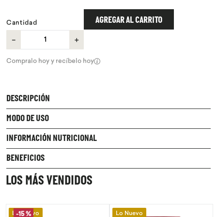
9
.
proteina
AGREGAR AL CARRITO
Cantidad
10
.
infusiones
－
＋
Compralo hoy y recíbelo hoy
DESCRIPCIÓN
MODO DE USO
INFORMACIÓN NUTRICIONAL
BENEFICIOS
LOS MÁS VENDIDOS
Lo Nuevo
Lo Nuevo
-
15 %