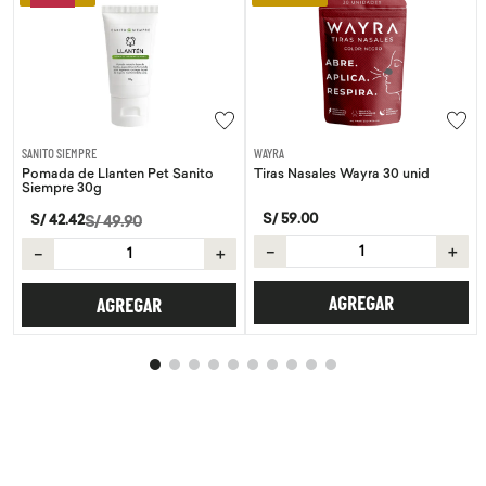
SANITO SIEMPRE
WAYRA
Pomada de Llanten Pet Sanito
Tiras Nasales Wayra 30 unid
Siempre 30g
S/
59
.
00
S/
42
.
42
S/
49
.
90
－
＋
－
＋
AGREGAR
AGREGAR