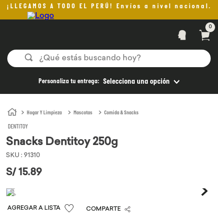
¡LLEGAMOS A TODO EL PERÚ! Envíos a nivel nacional.
0
¿Qué estás buscando hoy?
TÉRMINOS MÁS BUSCADOS
Personaliza tu entrega:
Selecciona una opción
1
.
helado
2
.
pomadas sanito siempre
Hogar Y Limpieza
Mascotas
Comida & Snacks
DENTITOY
3
.
pan
Snacks Dentitoy 250g
4
.
kefir
SKU
:
91310
5
.
aceite oliva
S/
15
.
89
6
.
purita
7
.
cafe
COMPARTE
8
.
chocolate