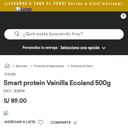
¡LLEGAMOS A TODO EL PERÚ! Envíos a nivel nacional.
0
¿Qué estás buscando hoy?
TÉRMINOS MÁS BUSCADOS
Personaliza tu entrega:
Selecciona una opción
1
.
helado
2
.
aceite oliva
Abarrotes
Proteínas & Suplementos
Proteínas En Polvo
ECOLAND
3
.
pan
Smart protein Vainilla Ecoland 500g
4
.
kefir
SKU
:
82894
5
.
pomadas sanito siempre
S/
89
.
00
6
.
yogurt
7
.
chocolate
COMPARTE
8
.
cafe