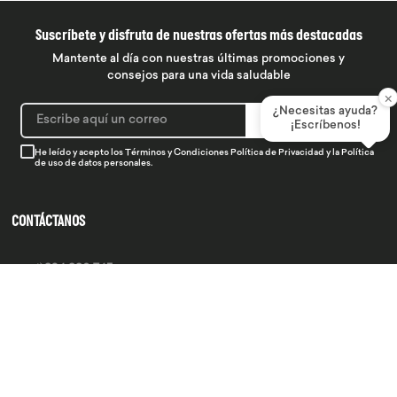
Suscríbete y disfruta de nuestras ofertas más destacadas
Mantente al día con nuestras últimas promociones y
consejos para una vida saludable
×
¿Necesitas ayuda?
SUSCRIBIRME
¡Escríbenos!
He leído y acepto los
Términos y Condiciones
Política de Privacidad
y la
Política
de uso de datos personales.
CONTÁCTANOS
934 990 745
hola@produsana
Nuestras tiendas
SERVICIO AL CLIENTE