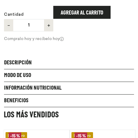
9
.
purita
AGREGAR AL CARRITO
Cantidad
10
.
proteina
－
＋
Compralo hoy y recíbelo hoy
DESCRIPCIÓN
MODO DE USO
INFORMACIÓN NUTRICIONAL
BENEFICIOS
LOS MÁS VENDIDOS
Lo Nuevo
Lo Nuevo
-
15 %
-
15 %