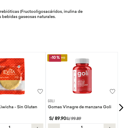
ebióticas (Fructooligosacáridos, inulina de
as bebidas gaseosas naturales.
FRUTAS & VERDURAS F&F
re de manzana Goli
Palta fuerte kg
S/
15
.
90
99
.
89
/
kg
.
＋
－
＋