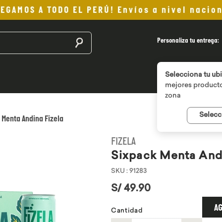
LEGAMOS A TODO EL PERÚ! Envíos a nivel nacion
Buscar productos
Personaliza tu entrega:
Selecciona tu ub
mejores producto
zona
Selecc
 Menta Andina Fizela
FIZELA
Sixpack Menta Andi
SKU
:
91283
S/
49
.
90
AG
Cantidad