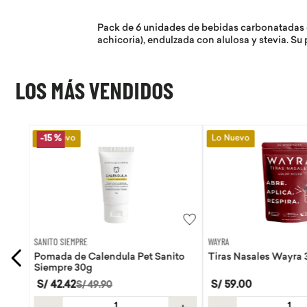
Pack de 6 unidades de bebidas carbonatadas e
achicoria), endulzada con alulosa y stevia. Su 
LOS MÁS VENDIDOS
Lo Nuevo
Lo Nuevo
WAYRA
AQUA
ito
Tiras Nasales Wayra 30 unid
Agua de coco Aqua 
S/
59
.
00
S/
8
.
50
＋
－
＋
－