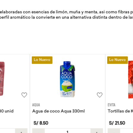
laboradas con esencias de limón, muña y menta, asi como fibras pr
perfil aromático la convierte en una alternativa distinta dentro de l
Lo Nuevo
Lo Nuevo
-
10 %
EVITA
GOLI
330ml
Tortillas de Kiwicha - Sin Gluten
Gomas Vinag
S/
21
.
50
S/
89
.
90
S/
＋
－
＋
－