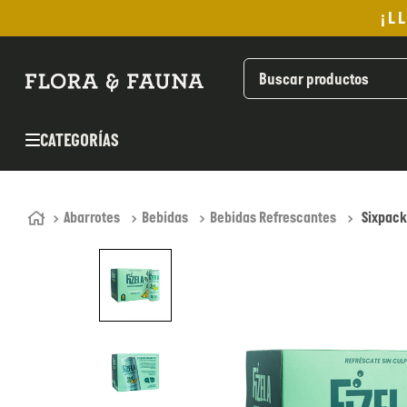
¡L
TÉRMINOS MÁS BUSCADOS
1
.
helado
2
.
pan
CATEGORÍAS
3
.
aceite oliva
4
.
kefir
5
.
pomadas sanito siempre
Abarrotes
Bebidas
Bebidas Refrescantes
Sixpack
6
.
yogurt
7
.
purita
8
.
cafe
9
.
chocolate
10
.
proteina