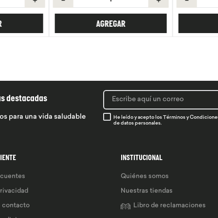
R
AGREGAR
ás destacadas
os para una vida saludable
He leído y acepto los
Términos y Condicione
de datos personales.
LIENTE
INSTITUCIONAL
ecuentes
Quiénes somos
privacidad
Nuestras tiendas
e contacto
Libro de reclamaciones