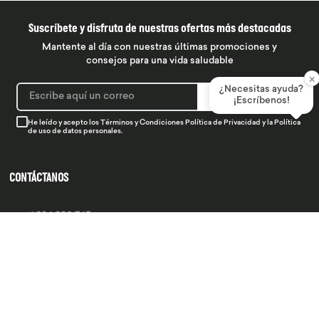
Suscríbete y disfruta de nuestras ofertas más destacadas
Mantente al día con nuestras últimas promociones y
consejos para una vida saludable
×
¿Necesitas ayuda?
SUSCRIBIRME
¡Escríbenos!
He leído y acepto los
Términos y Condiciones
Política de Privacidad
y la
Política
de uso de datos personales.
CONTÁCTANOS
934 990 745
hola@produsana
Nuestras tiendas
SERVICIO AL CLIENTE