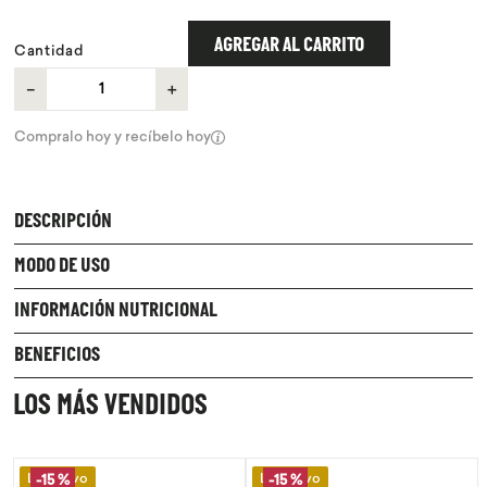
9
.
purita
AGREGAR AL CARRITO
Cantidad
10
.
proteina
－
＋
Compralo hoy y recíbelo hoy
DESCRIPCIÓN
MODO DE USO
INFORMACIÓN NUTRICIONAL
BENEFICIOS
LOS MÁS VENDIDOS
Lo Nuevo
Lo Nuevo
-
15 %
-
15 %