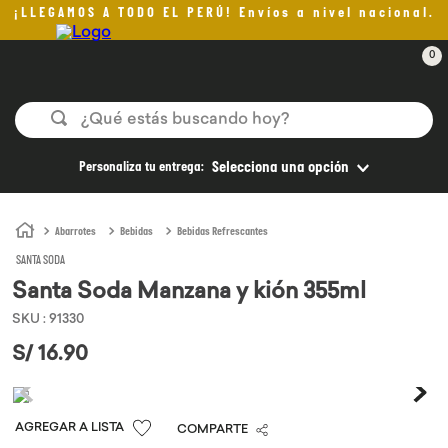
¡LLEGAMOS A TODO EL PERÚ! Envíos a nivel nacional.
0
¿Qué estás buscando hoy?
TÉRMINOS MÁS BUSCADOS
Personaliza tu entrega:
Selecciona una opción
1
.
helado
2
.
aceite oliva
Abarrotes
Bebidas
Bebidas Refrescantes
SANTA SODA
3
.
pan
Santa Soda Manzana y kión 355ml
4
.
kefir
SKU
:
91330
5
.
pomadas sanito siempre
S/
16
.
90
6
.
yogurt
7
.
chocolate
COMPARTE
8
.
cafe