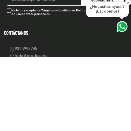
SUSCRIBIRME
×
¿Necesitas ayuda?
He leído y acepto los
Términos y Condiciones
Política de Privacidad
y la
Política
¡Escríbenos!
de uso de datos personales.
CONTÁCTANOS
934 990 745
hola@produsana
Nuestras tiendas
SERVICIO AL CLIENTE
INSTITUCIONAL