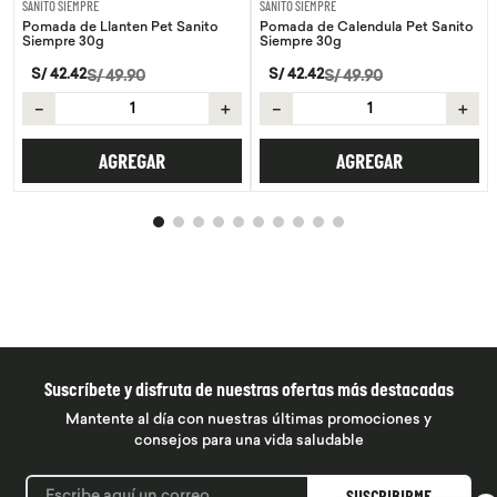
SANITO SIEMPRE
SANITO SIEMPRE
Pomada de Llanten Pet Sanito
Pomada de Calendula Pet Sanito
Siempre 30g
Siempre 30g
S/
42
.
42
S/
42
.
42
S/
49
.
90
S/
49
.
90
－
＋
－
＋
AGREGAR
AGREGAR
Suscríbete y disfruta de nuestras ofertas más destacadas
Mantente al día con nuestras últimas promociones y
consejos para una vida saludable