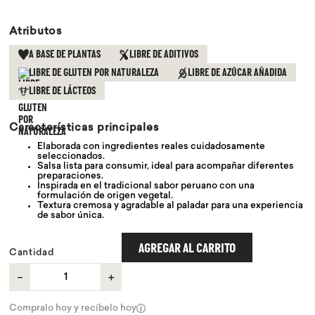
9
.
chocolate
Atributos
10
.
proteina
A BASE DE PLANTAS
LIBRE DE ADITIVOS
LIBRE DE GLUTEN POR NATURALEZA
LIBRE DE AZÚCAR AÑADIDA
LIBRE DE LÁCTEOS
Características principales
Elaborada con ingredientes reales cuidadosamente
seleccionados.
Salsa lista para consumir, ideal para acompañar diferentes
preparaciones.
Inspirada en el tradicional sabor peruano con una
formulación de origen vegetal.
Textura cremosa y agradable al paladar para una experiencia
de sabor única.
AGREGAR AL CARRITO
Cantidad
－
＋
Compralo hoy y recíbelo hoy