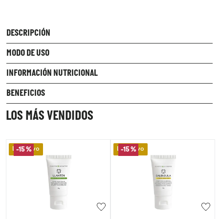
DESCRIPCIÓN
MODO DE USO
INFORMACIÓN NUTRICIONAL
BENEFICIOS
LOS MÁS VENDIDOS
Lo Nuevo
Lo Nuevo
-
15 %
-
15 %