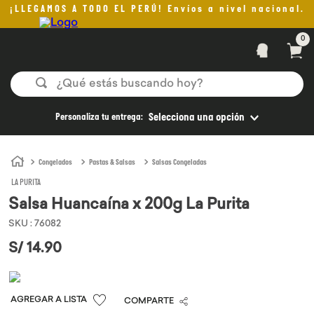
¡LLEGAMOS A TODO EL PERÚ! Envíos a nivel nacional.
0
¿Qué estás buscando hoy?
TÉRMINOS MÁS BUSCADOS
Personaliza tu entrega:
Selecciona una opción
1
.
helado
2
.
pan
Congelados
Pastas & Salsas
Salsas Congeladas
LA PURITA
3
.
aceite oliva
Salsa Huancaína x 200g La Purita
4
.
kefir
SKU
:
76082
5
.
pomadas sanito siempre
S/
14
.
90
6
.
yogurt
7
.
purita
COMPARTE
8
.
cafe