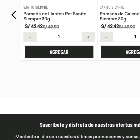
SANITO SIEMPRE
WAYRA
anito
Pomada de Calendula Pet Sanito
Tiras Nasales Wayr
Siempre 30g
S/
42
.
42
S/
59
.
00
S/
49
.
90
＋
－
＋
－
AGREGAR
AGREG
Suscríbete y disfruta de nuestras ofertas m
Mantente al día con nuestras últimas promociones y consej