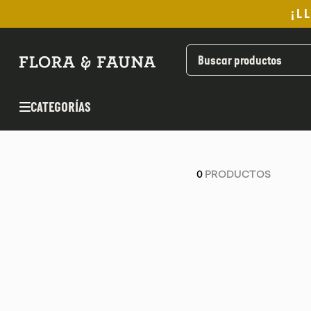
¡L
TÉRMINOS MÁS BUSCADOS
1
.
helado
2
.
pan
CATEGORÍAS
3
.
aceite oliva
4
.
kefir
5
.
pomadas sanito siempre
0
PRODUCTOS
6
.
yogurt
7
.
purita
8
.
cafe
9
.
chocolate
10
.
proteina