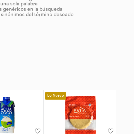
r una sola palabra
os genéricos en la búsqueda
r sinónimos del término deseado
Lo Nuevo
-
10 %