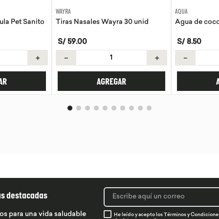
AQUA
EVITA
a 30 unid
Agua de coco Aqua 330ml
Tortillas de 
S/
8
.
50
S/
21
.
50
＋
－
＋
－
AR
AGREGAR
ás destacadas
os para una vida saludable
He leído y acepto los
Términos y Condicione