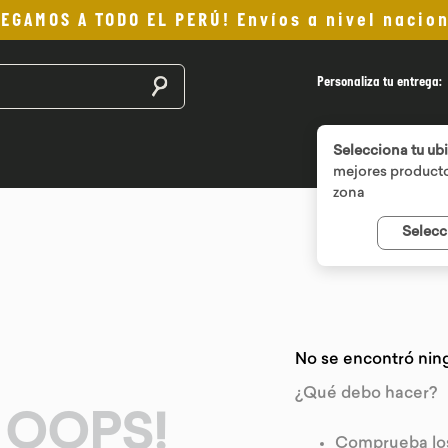
LEGAMOS A TODO EL PERÚ! Envíos a nivel nacion
Buscar productos
Personaliza tu entrega:
Selecciona tu ub
mejores producto
zona
Selecc
No se encontró nin
¿Qué debo hacer?
OOPS!
Comprueba los