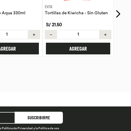
GOLI
Kiwicha - Sin Gluten
Gomas Vinagre de manzana Goli
S/
89
.
90
S/
99
.
89
＋
－
＋
AGREGAR
AGREGAR
SUSCRIBIRME
s
Política de Privacidad
y la
Política de uso