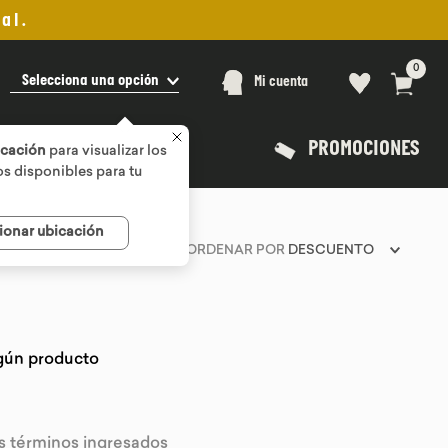
al.
0
Selecciona una opción
Mi cuenta
PROMOCIONES
icación
para visualizar los
s disponibles para tu
ionar ubicación
ORDENAR POR
DESCUENTO
gún producto
 términos ingresados