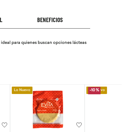
L
BENEFICIOS
o ideal para quienes buscan opciones lácteas
Lo Nuevo
-
10 %