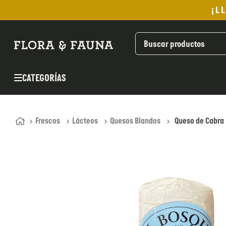
¡L
TÉRMINOS MÁS BUSCADOS
1
.
helado
2
.
pan
CATEGORÍAS
3
.
aceite oliva
4
.
kefir
5
.
pomadas sanito siempre
Frescos
Lácteos
Quesos Blandos
Queso de Cabra 
6
.
yogurt
7
.
purita
8
.
cafe
9
.
chocolate
10
.
proteina