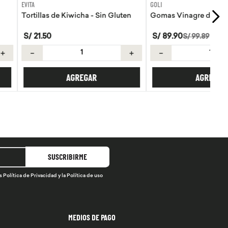
GOLI
Kiwicha - Sin Gluten
Gomas Vinagre de manzana Goli
S/
89
.
90
S/
99
.
89
＋
－
＋
AGREGAR
AGREGAR
SUSCRIBIRME
s
Política de Privacidad
y la
Política de uso
MEDIOS DE PAGO