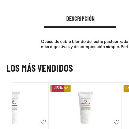
DESCRIPCIÓN
Queso de cabra blando de leche pasteurizada y
más digestivas y de composición simple. Perfe
LOS MÁS VENDIDOS
Lo Nuevo
Lo Nuevo
-
15 %