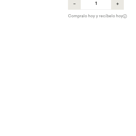
－
＋
Compralo hoy y recíbelo hoy