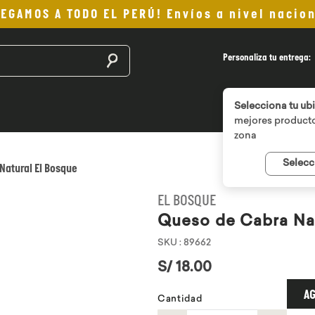
LEGAMOS A TODO EL PERÚ! Envíos a nivel nacion
Buscar productos
Personaliza tu entrega:
Selecciona tu ub
mejores producto
zona
Selecc
Natural El Bosque
EL BOSQUE
Queso de Cabra Nat
SKU
:
89662
S/
18
.
00
AG
Cantidad