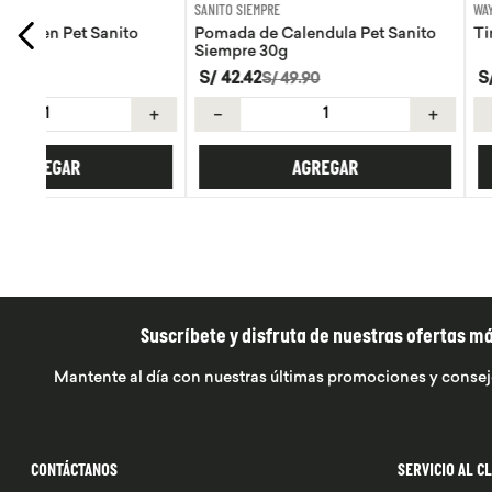
SANITO SIEMPRE
WAYRA
Pomada de Calendula Pet Sanito
Tiras Nasales Wayra 
Siempre 30g
S/
42
.
42
S/
59
.
00
S/
49
.
90
＋
－
＋
－
AGREGAR
AGREGA
Suscríbete y disfruta de nuestras ofertas m
Mantente al día con nuestras últimas promociones y consej
CONTÁCTANOS
SERVICIO AL C