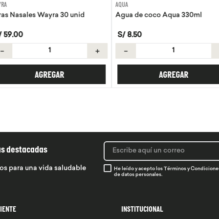
AQUA
EVITA
30 unid
Agua de coco Aqua 330ml
Tortillas de 
S/
8
.
50
S/
21
.
50
＋
－
＋
－
R
AGREGAR
ás destacadas
os para una vida saludable
He leído y acepto los
Términos y Condicione
de datos personales.
LIENTE
INSTITUCIONAL