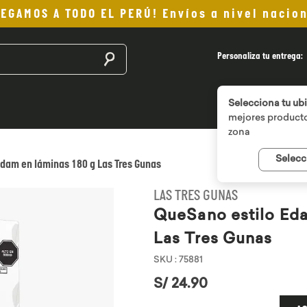
LEGAMOS A TODO EL PERÚ! Envíos a nivel nacion
Buscar productos
Personaliza tu entrega:
Selecciona tu ub
mejores producto
zona
Selecc
Edam en láminas 180 g Las Tres Gunas
LAS TRES GUNAS
QueSano estilo Eda
Las Tres Gunas
SKU
:
75881
S/
24
.
90