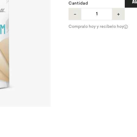
AG
Cantidad
－
＋
Compralo hoy y recíbelo hoy