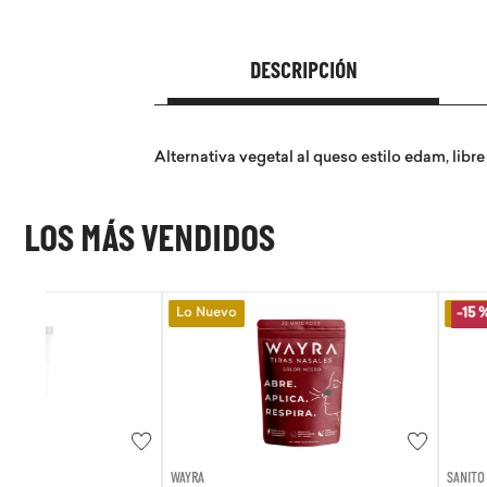
DESCRIPCIÓN
Alternativa vegetal al queso estilo edam, libr
LOS MÁS VENDIDOS
Lo Nuevo
Lo Nuevo
-
15 %
WAYRA
SANITO SIEMPRE