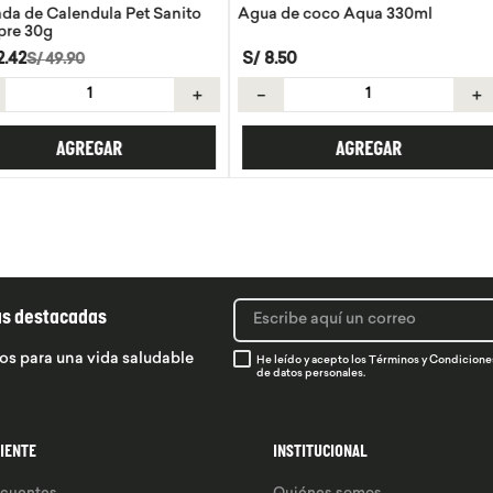
 Pet Sanito
Agua de coco Aqua 330ml
Tortillas de 
S/
8
.
50
S/
21
.
50
＋
－
＋
－
R
AGREGAR
ás destacadas
os para una vida saludable
He leído y acepto los
Términos y Condicione
de datos personales.
LIENTE
INSTITUCIONAL