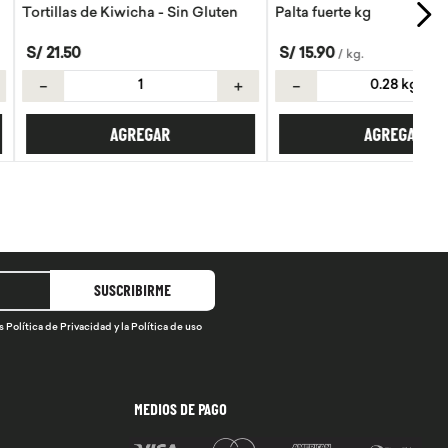
Kiwicha - Sin Gluten
Palta fuerte kg
S/
15
.
90
/
kg
.
＋
－
＋
AGREGAR
AGREGAR
SUSCRIBIRME
s
Política de Privacidad
y la
Política de uso
MEDIOS DE PAGO