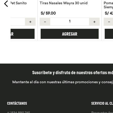
Tiras Nasales Wayra 30 unid
Pomada de Calendula
Siempre 30g
S/
59
.
00
S/
42
.
42
S/
49
.
90
＋
－
＋
－
AGREGAR
AGREGA
Suscríbete y disfruta de nuestras ofertas m
Mantente al día con nuestras últimas promociones y consej
CONTÁCTANOS
SERVICIO AL C