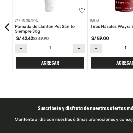
WAYRA
SANITO SIEMPRE
Tiras Nasales Wayra 30 unid
Pomada de Calendula
Siempre 30g
S/
59
.
00
S/
42
.
42
S/
49
.
90
＋
－
＋
－
AGREGAR
AGREGA
Suscríbete y disfruta de nuestras ofertas m
Mantente al día con nuestras últimas promociones y consej