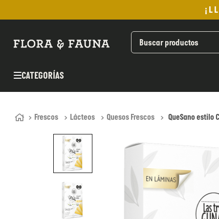
¡L
TÉRMINOS MÁS BUSCADOS
1
.
helado
2
.
pomadas sanito siempre
CATEGORÍAS
3
.
pan
4
.
kefir
5
.
aceite oliva
Frescos
Lácteos
Quesos Frescos
QueSano estilo 
6
.
purita
7
.
cafe
8
.
chocolate
9
.
proteina
10
.
infusiones