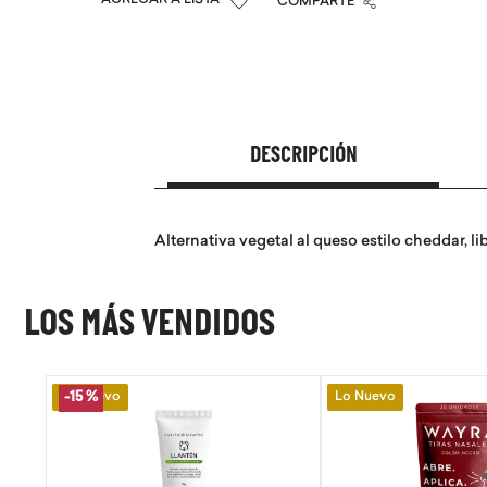
COMPARTE
DESCRIPCIÓN
Alternativa vegetal al queso estilo cheddar, l
LOS MÁS VENDIDOS
Lo Nuevo
Lo Nuevo
-
15 %