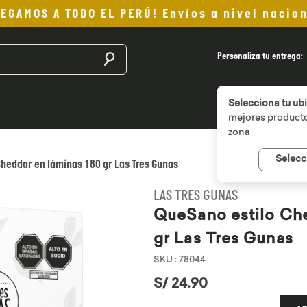
LEGAMOS A TODO EL PERÚ! Envíos a nivel nacion
Buscar productos
Personaliza tu entrega:
Selecciona tu ub
mejores producto
zona
Selecc
Cheddar en láminas 180 gr Las Tres Gunas
LAS TRES GUNAS
QueSano estilo Che
gr Las Tres Gunas
SKU
:
78044
S/
24
.
90