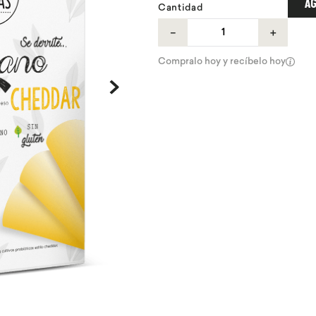
AG
Cantidad
－
＋
Compralo hoy y recíbelo hoy