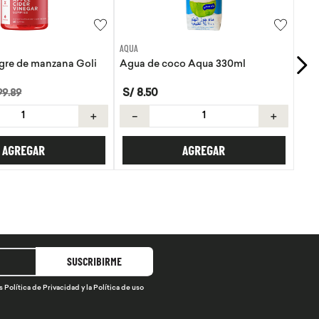
EVITA
o Aqua 330ml
Tortillas de Kiwicha - Sin Gluten
S/
21
.
50
＋
－
＋
AGREGAR
AGREGAR
SUSCRIBIRME
s
Política de Privacidad
y la
Política de uso