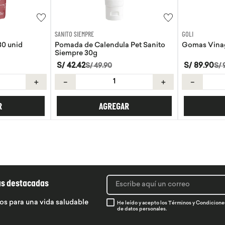
GOLI
AQUA
 Pet Sanito
Gomas Vinagre de manzana Goli
Agua de coc
S/
89
.
90
S/
8
.
50
S/
99
.
89
＋
－
＋
－
R
AGREGAR
ás destacadas
os para una vida saludable
He leído y acepto los
Términos y Condicione
de datos personales.