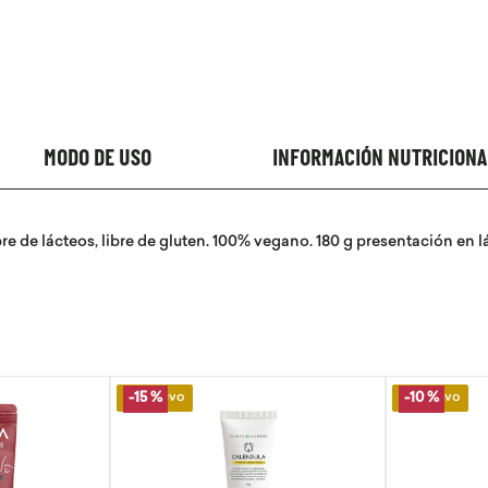
MODO DE USO
INFORMACIÓN NUTRICIONA
ibre de lácteos, libre de gluten. 100% vegano. 180 g presentación e
Lo Nuevo
Lo Nuevo
-
10 %