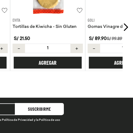
GOLI
Kiwicha - Sin Gluten
Gomas Vinagre de manzana Goli
S/
89
.
90
S/
99
.
89
＋
－
＋
AGREGAR
AGREGAR
SUSCRIBIRME
s
Política de Privacidad
y la
Política de uso