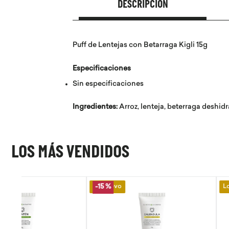
DESCRIPCIÓN
Puff de Lentejas con Betarraga Kigli 15g
Especificaciones
Sin especificaciones
Ingredientes:
Arroz, lenteja, beterraga deshid
LOS MÁS VENDIDOS
Lo Nuevo
Lo Nuevo
-
15 %