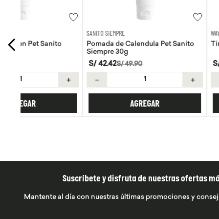
SANITO SIEMPRE
WAYRA
Pomada de Calendula Pet Sanito
Tiras Nasales Wayra 
Siempre 30g
S/
42
.
42
S/
59
.
00
S/
49
.
90
＋
－
＋
－
AGREGAR
AGREGA
Suscríbete y disfruta de nuestras ofertas m
Mantente al día con nuestras últimas promociones y consej