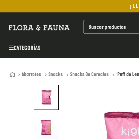
¡L
TÉRMINOS MÁS BUSCADOS
1
.
helado
2
.
aceite oliva
CATEGORÍAS
3
.
pan
4
.
kefir
5
.
pomadas sanito siempre
Abarrotes
Snacks
Snacks De Cereales
Puff de Le
6
.
yogurt
7
.
chocolate
8
.
cafe
9
.
purita
10
.
proteina