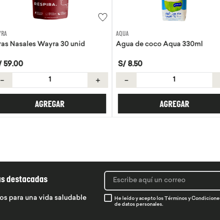
AQUA
EVITA
30 unid
Agua de coco Aqua 330ml
Tortillas de 
S/
8
.
50
S/
21
.
50
＋
－
＋
－
R
AGREGAR
ás destacadas
os para una vida saludable
He leído y acepto los
Términos y Condicione
de datos personales.