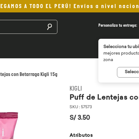
LEGAMOS A TODO EL PERÚ! Envíos a nivel nacion
Buscar productos
Personaliza tu entrega:
Selecciona tu ub
mejores producto
zona
Selecc
ntejas con Betarraga Kigli 15g
KIGLI
Puff de Lentejas co
SKU
:
57573
S/
3
.
50
Atributos