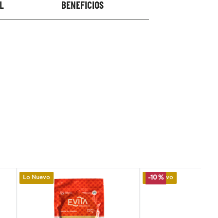
L
BENEFICIOS
Lo Nuevo
-
10 %