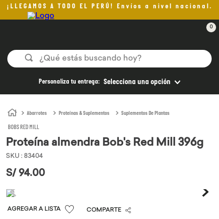
¡LLEGAMOS A TODO EL PERÚ! Envíos a nivel nacional.
0
¿Qué estás buscando hoy?
TÉRMINOS MÁS BUSCADOS
Personaliza tu entrega:
Selecciona una opción
1
.
helado
2
.
pomadas sanito siempre
Abarrotes
Proteínas & Suplementos
Suplementos De Plantas
BOBS RED MILL
3
.
pan
Proteína almendra Bob's Red Mill 396g
4
.
kefir
SKU
:
83404
5
.
aceite oliva
S/
94
.
00
6
.
purita
7
.
cafe
COMPARTE
8
.
chocolate