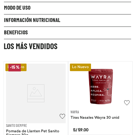
MODO DE USO
INFORMACIÓN NUTRICIONAL
BENEFICIOS
LOS MÁS VENDIDOS
Lo Nuevo
Lo Nuevo
-
15 %
WAYRA
Tiras Nasales Wayra 30 unid
SANITO SIEMPRE
S/
59
.
00
Pomada de Llanten Pet Sanito