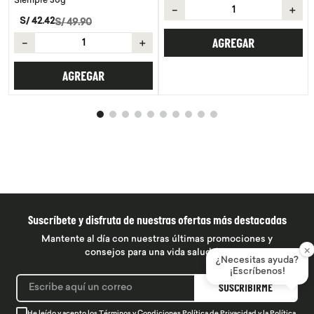
Siempre 30g
－
＋
S/
42
.
42
S/
49
.
90
－
＋
AGREGAR
AGREGAR
Suscríbete y disfruta de nuestras ofertas más destacadas
Mantente al día con nuestras últimas promociones y
×
consejos para una vida saludable
¿Necesitas ayuda?
¡Escríbenos!
SUSCRIBIRME
He leído y acepto los
Términos y Condiciones
Política de Privacidad
y la
Política