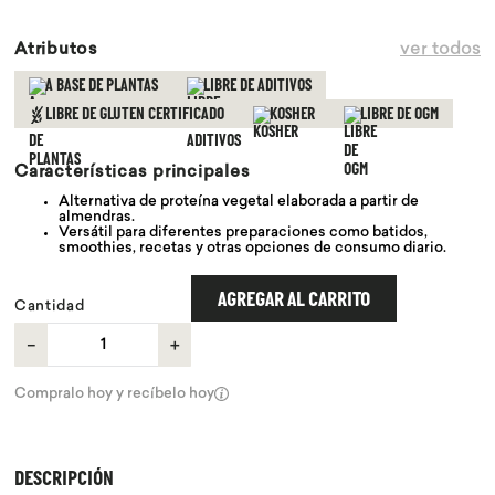
9
.
proteina
ver todos
Atributos
10
.
infusiones
A BASE DE PLANTAS
LIBRE DE ADITIVOS
LIBRE DE GLUTEN CERTIFICADO
KOSHER
LIBRE DE OGM
Características principales
Alternativa de proteína vegetal elaborada a partir de
almendras.
Versátil para diferentes preparaciones como batidos,
smoothies, recetas y otras opciones de consumo diario.
AGREGAR AL CARRITO
Cantidad
－
＋
Compralo hoy y recíbelo hoy
DESCRIPCIÓN