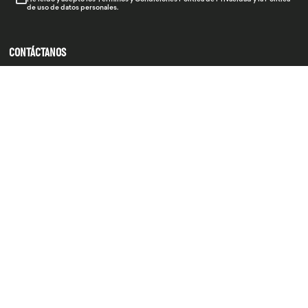
de uso de datos personales.
CONTÁCTANOS
934 990 745
hola@produsana
Nuestras tiendas
SERVICIO AL CLIENTE
INSTITUCIONAL
MEDIOS DE PAGO