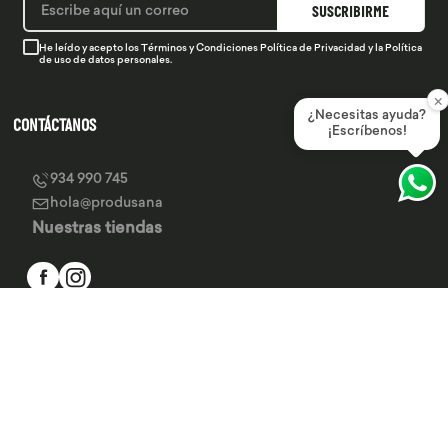
SUSCRIBIRME
He leído y acepto los
Términos y Condiciones
Política de Privacidad
y la
Política
de uso de datos personales.
×
¿Necesitas ayuda?
CONTÁCTANOS
¡Escríbenos!
934 990 745
hola@produsana
Nuestras tiendas
SERVICIO AL CLIENTE
INSTITUCIONAL