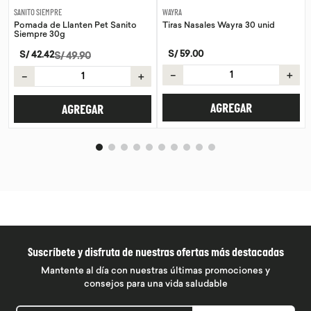
SANITO SIEMPRE
WAYRA
Pomada de Llanten Pet Sanito
Tiras Nasales Wayra 30 unid
Siempre 30g
S/
59
.
00
S/
42
.
42
S/
49
.
90
－
＋
－
＋
AGREGAR
AGREGAR
Suscríbete y disfruta de nuestras ofertas más destacadas
Mantente al día con nuestras últimas promociones y
consejos para una vida saludable